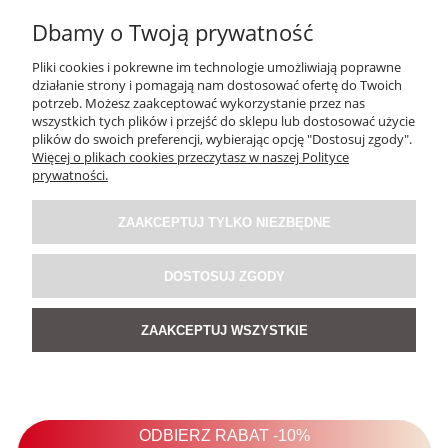
Dbamy o Twoją prywatność
89,00 zł
Pliki cookies i pokrewne im technologie umożliwiają poprawne
działanie strony i pomagają nam dostosować ofertę do Twoich
DO KOSZYKA
potrzeb. Możesz zaakceptować wykorzystanie przez nas
wszystkich tych plików i przejść do sklepu lub dostosować użycie
plików do swoich preferencji, wybierając opcję "Dostosuj zgody".
Więcej o plikach cookies przeczytasz w naszej Polityce
prywatności.
ZAAKCEPTUJ TYLKO NIEZBĘDNE
DOSTOSUJ ZGODY
ZAAKCEPTUJ WSZYSTKIE