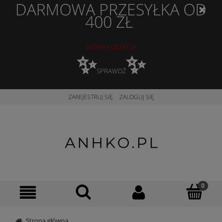
DARMOWA PRZESYŁKA OD
400 ZŁ
NOWA KOLEKCJA
✨
✨
SPRAWDŹ
ZAREJESTRUJ SIĘ
ZALOGUJ SIĘ
Strona główna