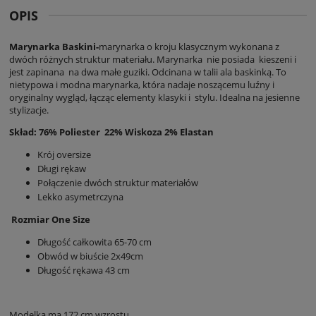
OPIS
Marynarka Baskini-
marynarka o kroju klasycznym wykonana z
dwóch różnych struktur materiału. Marynarka nie posiada kieszeni i
jest zapinana na dwa małe guziki. Odcinana w talii ala baskinką. To
nietypowa i modna marynarka, która nadaje noszącemu luźny i
oryginalny wygląd, łącząc elementy klasyki i stylu. Idealna na jesienne
stylizacje.
Skład: 76% Poliester 22% Wiskoza 2% Elastan
Krój oversize
Długi rękaw
Połączenie dwóch struktur materiałów
Lekko asymetrczyna
Rozmiar One Size
Długość całkowita 65-70 cm
Obwód w biuście 2x49cm
Długość rękawa 43 cm
Modelka ma 172 cm wzrostu.