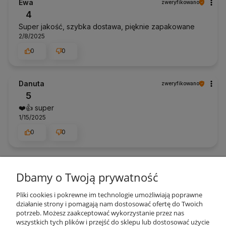
Ewa
zweryfikowano
4
Super jakość, szybka dostawa, pięknie zapakowane
2/8/2025
0
0
Danuta
zweryfikowano
5
❤️👍️ super
1/15/2025
0
0
Marzena
zweryfikowano
Dbamy o Twoją prywatność
5
Fajny krój lekka zwiewną
Pliki cookies i pokrewne im technologie umożliwiają poprawne
10/8/2024
działanie strony i pomagają nam dostosować ofertę do Twoich
potrzeb. Możesz zaakceptować wykorzystanie przez nas
0
0
wszystkich tych plików i przejść do sklepu lub dostosować użycie