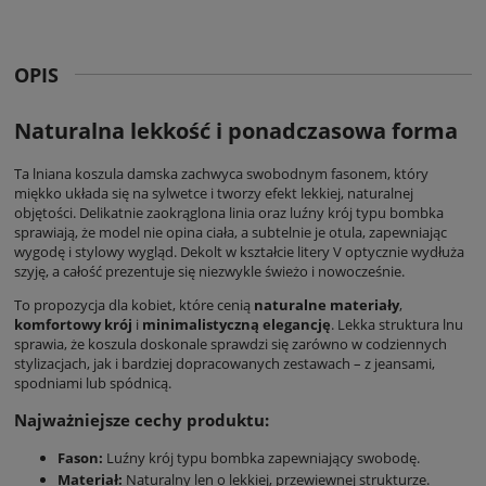
OPIS
Naturalna lekkość i ponadczasowa forma
Ta
lniana koszula damska
zachwyca swobodnym fasonem, który
miękko układa się na sylwetce i tworzy efekt lekkiej, naturalnej
objętości. Delikatnie zaokrąglona linia oraz luźny krój typu bombka
sprawiają, że model nie opina ciała, a subtelnie je otula, zapewniając
wygodę i stylowy wygląd. Dekolt w kształcie litery V optycznie wydłuża
szyję, a całość prezentuje się niezwykle świeżo i nowocześnie.
To propozycja dla kobiet, które cenią
naturalne materiały
,
komfortowy krój
i
minimalistyczną elegancję
. Lekka struktura lnu
sprawia, że koszula doskonale sprawdzi się zarówno w codziennych
stylizacjach, jak i bardziej dopracowanych zestawach – z jeansami,
spodniami lub spódnicą.
Najważniejsze cechy produktu:
Fason:
Luźny krój typu bombka zapewniający swobodę.
Materiał:
Naturalny len o lekkiej, przewiewnej strukturze.