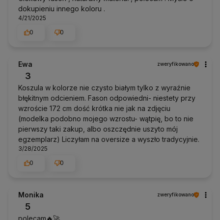
dokupieniu innego koloru .
4/21/2025
0
0
Ewa
zweryfikowano
3
Koszula w kolorze nie czysto białym tylko z wyraźnie
błękitnym odcieniem. Fason odpowiedni- niestety przy
wzroście 172 cm dość krótka nie jak na zdjęciu
(modelka podobno mojego wzrostu- wątpię, bo to nie
pierwszy taki zakup, albo oszczędnie uszyto mój
egzemplarz) Liczyłam na oversize a wyszło tradycyjnie.
3/28/2025
0
0
Monika
zweryfikowano
5
polecam🔥🚀