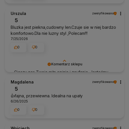
Urszula
zweryfikowano
5
Bluzka jest piekna,cudowny len.Czuje sie w niej bardzo
komfortowo.Dla nie luzny styl ,Polecam!!!
7/25/2026
0
0
Komentarz sklepu
Cieszy nas Twoja miła opinia i zaufanie. Jesteśmy
wdzięczni za tak wspaniałych klientów jak Ty. Z
Magdalena
zweryfikowano
pozdrowieniami, Anhko.pl
5
👍️fajna, przewiewna. Idealna na upały
6/26/2025
0
0
Wojciech
zweryfikowano