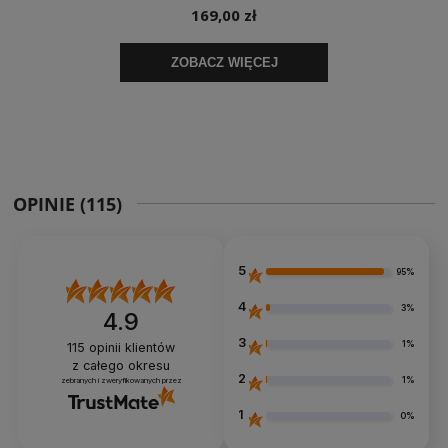
OPINIE
(115)
5
95%
4
3%
4.9
3
1%
115
opinii klientów
z całego okresu
2
1%
zebranych i zweryfikowanych przez
1
0%