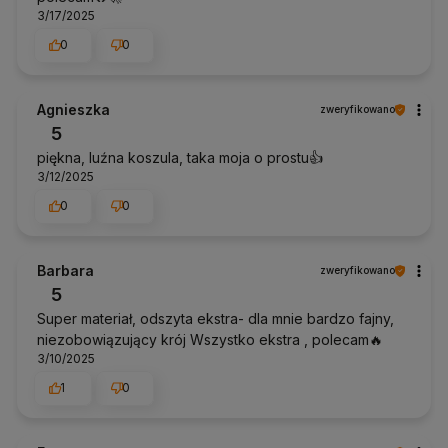
3/17/2025
0
0
Agnieszka
zweryfikowano
5
piękna, luźna koszula, taka moja o prostu👍️
3/12/2025
0
0
Barbara
zweryfikowano
5
Super materiał, odszyta ekstra- dla mnie bardzo fajny,
niezobowiązujący krój Wszystko ekstra , polecam🔥
3/10/2025
1
0