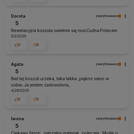
Dorota
zweryfikowano
5
Rewelacyjna koszula swietnie się nosi.Cudna.Polecam
5/2/2025
0
0
Agata
zweryfikowano
5
Biel tej koszuli urzeka, taka lekka ,piękno samo w
sobie..Ja jestem zadowolona,
4/28/2025
0
0
Iwona
zweryfikowano
5
Ciekawy fason , naturalny materiał , polecam . Myśle o