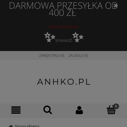
DARMOWA PRZESYŁKA OD
400 ZŁ
NOWA KOLEKCJA
✨
✨
SPRAWDŹ
ZAREJESTRUJ SIĘ
ZALOGUJ SIĘ
Strona główna