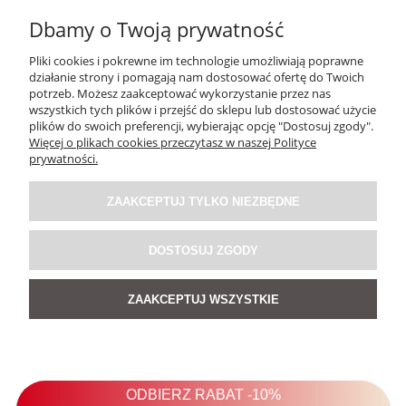
Dbamy o Twoją prywatność
Pliki cookies i pokrewne im technologie umożliwiają poprawne
działanie strony i pomagają nam dostosować ofertę do Twoich
potrzeb. Możesz zaakceptować wykorzystanie przez nas
wszystkich tych plików i przejść do sklepu lub dostosować użycie
plików do swoich preferencji, wybierając opcję "Dostosuj zgody".
Więcej o plikach cookies przeczytasz w naszej Polityce
prywatności.
Sukienka Monolit Brązowa
ZAAKCEPTUJ TYLKO NIEZBĘDNE
5.0
249,00 zł
DOSTOSUJ ZGODY
ZAAKCEPTUJ WSZYSTKIE
DO KOSZYKA