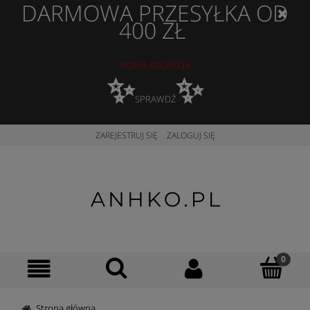
DARMOWA PRZESYŁKA OD
400 ZŁ
NOWA KOLEKCJA
✨
✨
SPRAWDŹ
ZAREJESTRUJ SIĘ
ZALOGUJ SIĘ
Strona główna