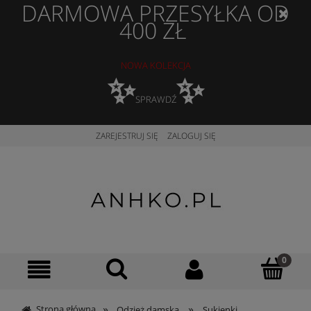
DARMOWA PRZESYŁKA OD
400 ZŁ
NOWA KOLEKCJA
✨
✨
SPRAWDŹ
ZAREJESTRUJ SIĘ
ZALOGUJ SIĘ
»
»
Strona główna
Odzież damska
Sukienki