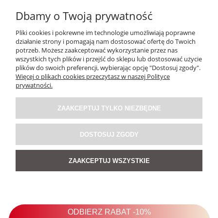
Dbamy o Twoją prywatność
DO KOSZYKA
Pliki cookies i pokrewne im technologie umożliwiają poprawne
działanie strony i pomagają nam dostosować ofertę do Twoich
potrzeb. Możesz zaakceptować wykorzystanie przez nas
PROMOCJA
wszystkich tych plików i przejść do sklepu lub dostosować użycie
plików do swoich preferencji, wybierając opcję "Dostosuj zgody".
Więcej o plikach cookies przeczytasz w naszej Polityce
prywatności.
ZAAKCEPTUJ TYLKO NIEZBĘDNE
DOSTOSUJ ZGODY
ZAAKCEPTUJ WSZYSTKIE