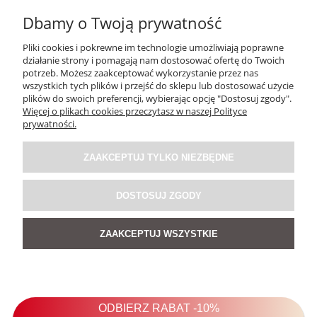
Dbamy o Twoją prywatność
PROMOCJA
Pliki cookies i pokrewne im technologie umożliwiają poprawne
działanie strony i pomagają nam dostosować ofertę do Twoich
potrzeb. Możesz zaakceptować wykorzystanie przez nas
wszystkich tych plików i przejść do sklepu lub dostosować użycie
plików do swoich preferencji, wybierając opcję "Dostosuj zgody".
Więcej o plikach cookies przeczytasz w naszej Polityce
prywatności.
ZAAKCEPTUJ TYLKO NIEZBĘDNE
DOSTOSUJ ZGODY
ZAAKCEPTUJ WSZYSTKIE