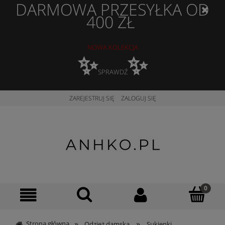
DARMOWA PRZESYŁKA OD
400 ZŁ
NOWA KOLEKCJA
✨
✨
SPRAWDŹ
ZAREJESTRUJ SIĘ
ZALOGUJ SIĘ
»
»
Strona główna
Odzież damska
Sukienki