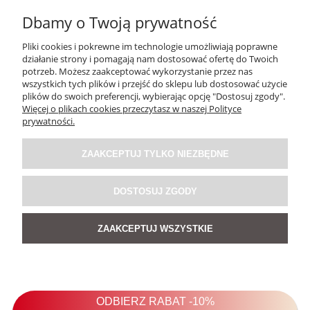
Dbamy o Twoją prywatność
Pliki cookies i pokrewne im technologie umożliwiają poprawne
działanie strony i pomagają nam dostosować ofertę do Twoich
potrzeb. Możesz zaakceptować wykorzystanie przez nas
wszystkich tych plików i przejść do sklepu lub dostosować użycie
plików do swoich preferencji, wybierając opcję "Dostosuj zgody".
Więcej o plikach cookies przeczytasz w naszej Polityce
Welurowy Żakiet Boho Reversible Bloom NR.120
prywatności.
ZAAKCEPTUJ TYLKO NIEZBĘDNE
389,00 zł
DOSTOSUJ ZGODY
POWIADOM O DOSTĘPNOŚCI
ZAAKCEPTUJ WSZYSTKIE