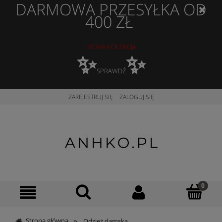
DARMOWA PRZESYŁKA OD
400 ZŁ
NOWA KOLEKCJA
✨
✨
SPRAWDŹ
ZAREJESTRUJ SIĘ
ZALOGUJ SIĘ
»
Strona główna
Odzież damska