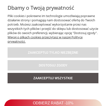
Dbamy o Twoją prywatność
Pliki cookies i pokrewne im technologie umożliwiają poprawne
działanie strony i pomagają nam dostosować ofertę do Twoich
potrzeb. Możesz zaakceptować wykorzystanie przez nas
wszystkich tych plików i przejść do sklepu lub dostosować użycie
plików do swoich preferencji, wybierając opcję "Dostosuj zgody".
Więcej o plikach cookies przeczytasz w naszej Polityce
Bluzka Line Art Czarna
prywatności.
ZAAKCEPTUJ TYLKO NIEZBĘDNE
219,00 zł
DOSTOSUJ ZGODY
POWIADOM O DOSTĘPNOŚCI
ZAAKCEPTUJ WSZYSTKIE