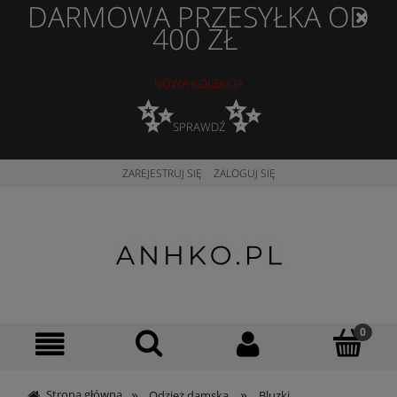
DARMOWA PRZESYŁKA OD
400 ZŁ
NOWA KOLEKCJA
✨
✨
SPRAWDŹ
ZAREJESTRUJ SIĘ
ZALOGUJ SIĘ
»
»
Strona główna
Odzież damska
Bluzki