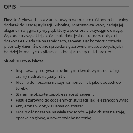
OPIS
Flovi
to Stylowa chusta z unikatowym nadrukiem roślinnym to idealny
dodatek do każdej stylizacji. Subtelne, kontrastowe wzory nadają jej
elegancki i oryginalny wygląd, który z pewnością przyciągnie uwagę.
Wykonana z wysokiej jakości materiału, jest delikatna w dotyku i
doskonale układa się na ramionach, zapewniając komfort noszenia
przez cały dzień. Świetnie sprawdzi się zarówno w casualowych, jak i
bardziej formalnych stylizacjach, dodając im szyku i charakteru.
Skład: 100 % Wiskoza
Inspirowany motywami roślinnymi i kwiatowymi, delikatny,
czarny nadruk na jasnym tle
Idealne do noszenia na szyi, ramionach lub jako dodatek do
torebki
Starannie obszyte, zapobiegające strzępieniu
Pasuje zarówno do codziennych stylizacji, jak i eleganckich wyjść
Przyjemna w dotyku i łatwa do stylizacji
Możliwość noszenia na wiele sposobów – jako chusta na szyję,
opaska na głowę, a nawet ozdoba na torbę