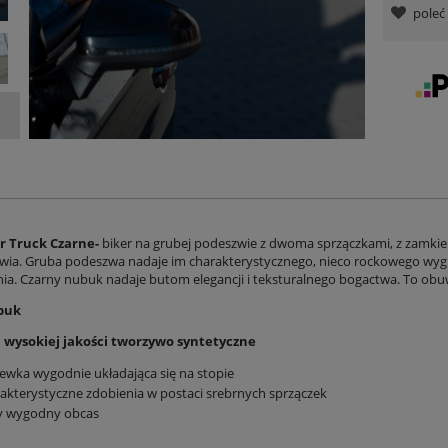
pole
r Truck Czarne-
biker na grubej podeszwie z dwoma sprzączkami, z zamki
ia. Gruba podeszwa nadaje im charakterystycznego, nieco rockowego wyg
ia. Czarny nubuk nadaje butom elegancji i teksturalnego bogactwa. To obuw
buk
 wysokiej jakości tworzywo syntetyczne
ewka wygodnie układająca się na stopie
akterystyczne zdobienia w postaci srebrnych sprzączek
y wygodny obcas
: