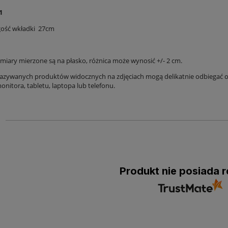
1
gość wkładki 27cm
iary mierzone są na płasko, różnica może wynosić +/- 2 cm.
azywanych produktów widocznych na zdjęciach mogą delikatnie odbiegać od
nitora, tabletu, laptopa lub telefonu.
Produkt nie posiada r