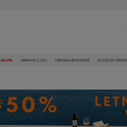
 SALE%
UBRANIA Z LNU
UBRANIA JEANSOWE
KOLEKCJA PREM