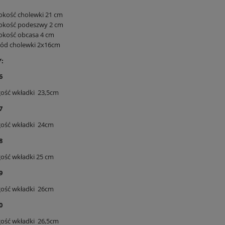
okość cholewki 21 cm
okość podeszwy 2 cm
okość obcasa 4 cm
ód cholewki 2x16cm
:
6
ość wkładki 23,5cm
7
gość wkładki 24cm
8
ość wkładki 25 cm
9
gość wkładki 26cm
0
ość wkładki 26,5cm