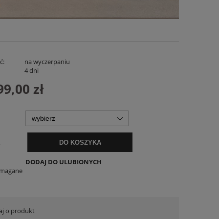
ć:
na wyczerpaniu
:
4 dni
99,00 zł
Spodenki Lniane Zenora Białe
Lniana Bluzka
169,00 zł
119,
.
DO KOSZYKA
DO KOSZYKA
DO KO
DODAJ DO ULUBIONYCH
ymagane
aj o produkt