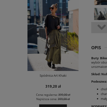
OPIS
Buty Bike
wybór obuw
urozmaicen
Skład: Nu
Spódnica Art Khaki
Podeszwa:
319,20 zł
chol
char
Cena regularna:
399,00 zł
mał
Najniższa cena:
399,00 zł
WYMIARY