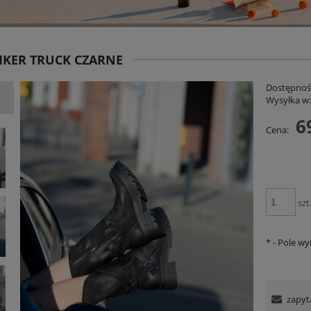
IKER TRUCK CZARNE
Dostępnoś
Wysyłka w
6
Cena:
niana Charllote Bloom Taupe
Spodnie RelaxFit Czerwone
199,00 zł
159,00 zł
szt
DO KOSZYKA
DO KOSZYKA
*
- Pole w
zapyt