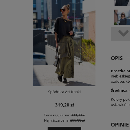
OPIS
Broszka M
niebieskie
ozdoba, kt
Średnica:
Spódnica Art Khaki
Kolory pok
ustawień mo
319,20 zł
Cena regularna:
399,00 zł
Najniższa cena:
399,00 zł
OPINI