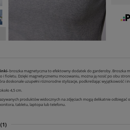
inki-
broszka magnetyczna to efektowny dodatek do garderoby. Broszka ma 
go i fioletu. Dzięki magnetycznemu mocowaniu, można ją nosić po obu strona
óra doskonale uzupełni różnorodne stylizacje, podkreślając wyjątkowość i i
około 4,5 cm.
azywanych produktów widocznych na zdjęciach mogą delikatnie odbiegać od
nitora, tabletu, laptopa lub telefonu.
E
(1)