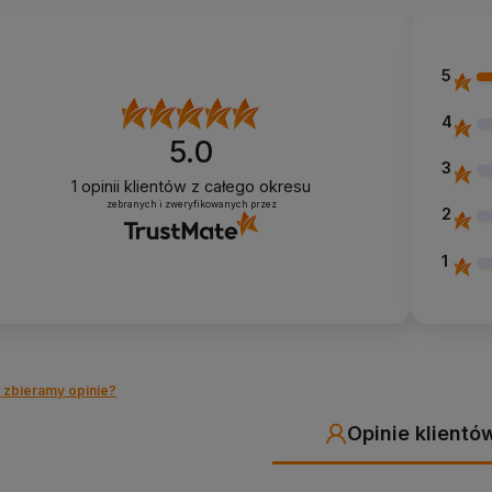
5
4
5.0
3
1
opinii klientów
z całego okresu
zebranych i zweryfikowanych przez
2
1
 zbieramy opinie?
Opinie klientó