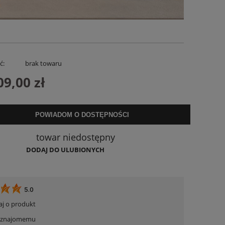
ć:
brak towaru
09,00 zł
POWIADOM O DOSTĘPNOŚCI
a
Sukienka Lniana Charllote Bloom Taupe
Spodenki Lnian
towar niedostępny
199,00 zł
169,
DODAJ DO ULUBIONYCH
DO KOSZYKA
DO KO
5.0
aj o produkt
ć znajomemu