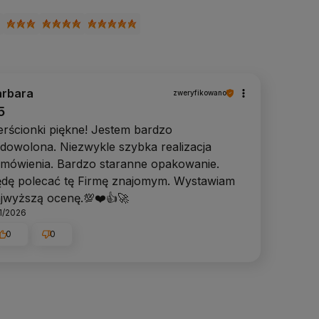
arbara
zweryfikowano
5
erścionki piękne! Jestem bardzo
dowolona. Niezwykle szybka realizacja
mówienia. Bardzo staranne opakowanie.
dę polecać tę Firmę znajomym. Wystawiam
jwyższą ocenę.💯❤️👍️🚀
11/2026
0
0