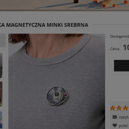
KA MAGNETYCZNA MINKI SREBRNA
Dostępnoś
1
Cena:
ana Embro z Haftem Bawełniana
Sukienka Judi Stripe Różowo-Czerwon
arno-Beżowa PRE ORDER
349,00 zł
129,00 zł
DO KOSZYKA
POWIADOM O DOSTĘPNOŚCI
zapyt
pole