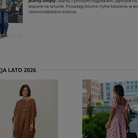
Jeansy Simply -
Jeansy z prostymi nogawkami, zapinane na
wiązane na sznurek. Posiadają boczne i tylne kieszenie, w je
ciemnoniebieskim kolorze.
JA LATO 2026