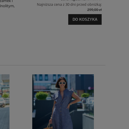
 zamek i
Najniższa cena z 30 dni przed obniżką:
dnolitym,
299,00 zł
DO KOSZYKA