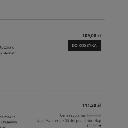
109,00 zł
DO KOSZYKA
tyczna o
yrazista –
111,20 zł
Cena regularna:
139,00 zł
ca maxi z
Najniższa cena z 30 dni przed obniżką:
y i zwiewny
139,00 zł
w po