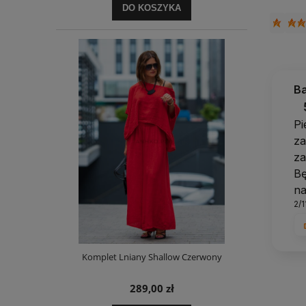
DO KOSZYKA
B
Pi
za
za
Bę
na
2/
Komplet Lniany Shallow Czerwony
289,00 zł