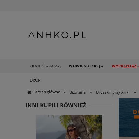
ODZIEŻ DAMSKA
NOWA KOLEKCJA
WYPRZEDAŻ -
DROP
»
»
»
Strona główna
Biżuteria
Broszki i przypinki
INNI KUPILI RÓWNIEŻ