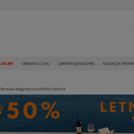
 SALE%
UBRANIA Z LNU
UBRANIA JEANSOWE
KOLEKCJA PREM
Broszka Magnetyczna Minki Srebrna