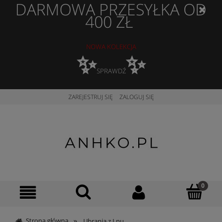
DARMOWA PRZESYŁKA OD
400 ZŁ
NOWA KOLEKCJA
✨
✨
SPRAWDŹ
ZAREJESTRUJ SIĘ
ZALOGUJ SIĘ
»
Strona główna
Ubrania z Lnu