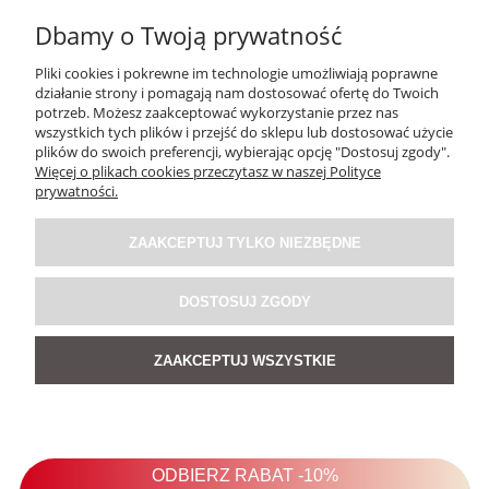
Dbamy o Twoją prywatność
Pliki cookies i pokrewne im technologie umożliwiają poprawne
działanie strony i pomagają nam dostosować ofertę do Twoich
potrzeb. Możesz zaakceptować wykorzystanie przez nas
wszystkich tych plików i przejść do sklepu lub dostosować użycie
plików do swoich preferencji, wybierając opcję "Dostosuj zgody".
Więcej o plikach cookies przeczytasz w naszej Polityce
Bluzka Lniana Crochet Zielona
prywatności.
ZAAKCEPTUJ TYLKO NIEZBĘDNE
139,00 zł
DOSTOSUJ ZGODY
DO KOSZYKA
ZAAKCEPTUJ WSZYSTKIE