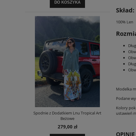
DO KOSZYKA
Skład:
100% Len
Rozmi
Dług
Obw
Obw
Dług
Obw
Modelka m
Podane wym
Kolory pok
Spodnie z Dodatkiem Lnu Tropical Art
ustawień mo
Beżowe
279,00 zł
OPINIE