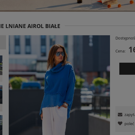
E LNIANE AIROL BIAŁE
Dostępnoś
1
Cena:
ana Embro z Haftem Bawełniana
Sukienka Judi Stripe Różowo-Czerwon
arno-Beżowa PRE ORDER
349,00 zł
129,00 zł
DO KOSZYKA
POWIADOM O DOSTĘPNOŚCI
zapyt
pole