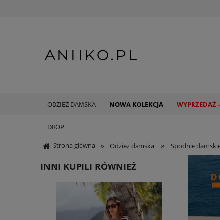
ODZIEŻ DAMSKA
NOWA KOLEKCJA
WYPRZEDAŻ -
DROP
»
»
Strona główna
Odzież damska
Spodnie damski
INNI KUPILI RÓWNIEŻ