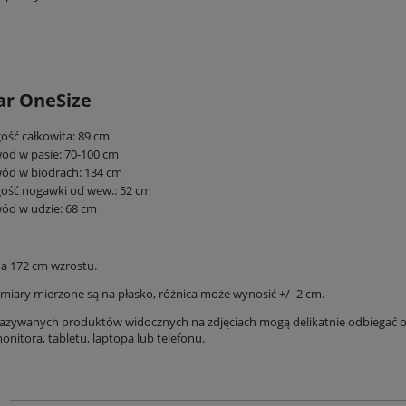
ar OneSize
ość całkowita: 89 cm
ód w pasie: 70-100 cm
ód w biodrach: 134 cm
ość nogawki od wew.: 52 cm
ód w udzie: 68 cm
a 172 cm wzrostu.
iary mierzone są na płasko, różnica może wynosić +/- 2 cm.
azywanych produktów widocznych na zdjęciach mogą delikatnie odbiegać od
nitora, tabletu, laptopa lub telefonu.