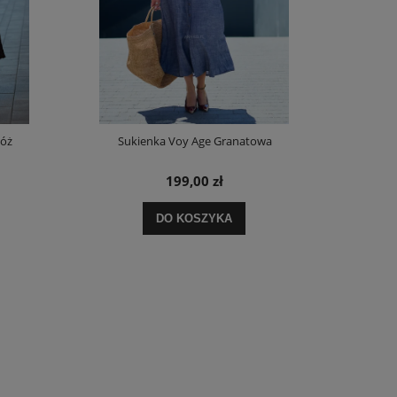
Róż
Sukienka Voy Age Granatowa
Spódnica z D
199,00 zł
DO KOSZYKA