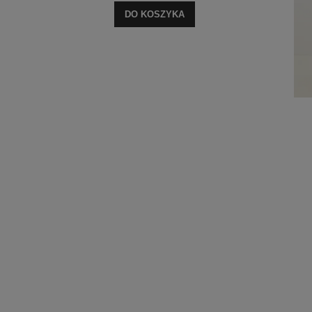
DO KOSZYKA
Top Mono Biały
79,00 zł
DO KOSZYKA