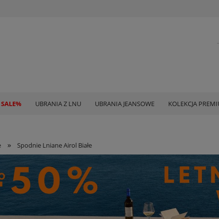
 SALE%
UBRANIA Z LNU
UBRANIA JEANSOWE
KOLEKCJA PREM
»
e
Spodnie Lniane Airol Białe