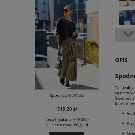
OPIS
Spodni
To idealny 
są niezwyk
Spódnica Art Khaki
Świetne na
komfort prz
319,20 zł
Ela
Cena regularna:
399,00 zł
Klas
Najniższa cena:
399,00 zł
Dwie