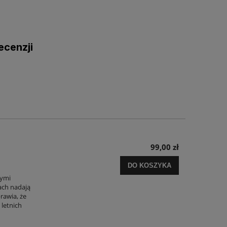
ecenzji
99,00 zł
DO KOSZYKA
wymi
ach nadają
rawia, że
 letnich