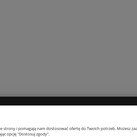
 INFORMACJE
MOJE KONTO
nie strony i pomagają nam dostosować ofertę do Twoich potrzeb. Możesz zaa
Moje zamówienia
jąc opcję "Dostosuj zgody".