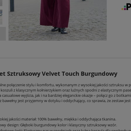
et Sztruksowy Velvet Touch Burgundowy
alne połączenie stylu i komfortu, wykonanym z wysokiej jakości sztruksu w
j koszuli z klasycznym kołnierzykiem oraz luźnych spodni z elastycznym pa
casualowe wyjścia, jak i na bardziej eleganckie okazje – połącz go z botkami
 bawełny jest przyjemny w dotyku i oddychający, co sprawia, że zestaw jes
kiej jakości materiał: 100% bawełny, miękka i oddychająca tkanina.
owy design: Głęboki burgundowy kolor i klasyczny sztruksowy wzór.
ortowy krój: Elastyczny pas w spodniach oraz luźna koszula dla swobody r