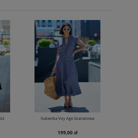
Róż
Sukienka Voy Age Granatowa
Spódnica z D
199,00 zł