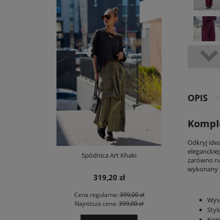
OPIS
Kompl
Odkryj ide
eleganckie
Spódnica Art Khaki
zarówno na 
wykonany z
319,20 zł
Cena regularna:
399,00 zł
Wyso
Najniższa cena:
399,00 zł
Styl
Komf