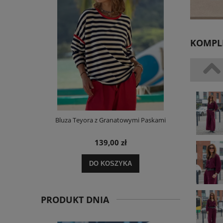
KOMPL
m Bawełniana
Bluza Teyora z Granatowymi Paskami
Sukienka L
ORDER
139,00 zł
DO KOSZYKA
PRODUKT DNIA