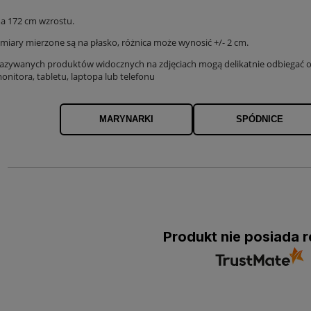
a 172 cm wzrostu.
iary mierzone są na płasko, różnica może wynosić +/- 2 cm.
azywanych produktów widocznych na zdjęciach mogą delikatnie odbiegać od
onitora, tabletu, laptopa lub telefonu
MARYNARKI
SPÓDNICE
Produkt nie posiada r