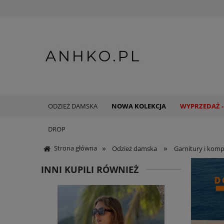
ODZIEŻ DAMSKA
NOWA KOLEKCJA
WYPRZEDAŻ -
DROP
»
»
Strona główna
Odzież damska
Garnitury i komp
INNI KUPILI RÓWNIEŻ