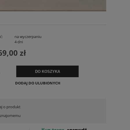
ć:
na wyczerpaniu
:
4 dni
69,00 zł
Lniana Bluzka Revista Biała
Spodenki Lnian
.
DO KOSZYKA
119,00 zł
169,
DODAJ DO ULUBIONYCH
DO KOSZYKA
DO KO
aj o produkt
ć znajomemu