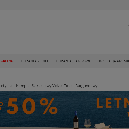
 SALE%
UBRANIA Z LNU
UBRANIA JEANSOWE
KOLEKCJA PREM
»
lety
Komplet Sztruksowy Velvet Touch Burgundowy