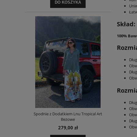
DO KOSZYKA
Uniw
Łatw
Skład:
100% Baw
Rozmia
Dług
Obwó
Dłu
Obwó
Rozmia
Dług
Obw
Spodnie z Dodatkiem Lnu Tropical Art
Obw
Beżowe
Dług
Obw
279,00 zł