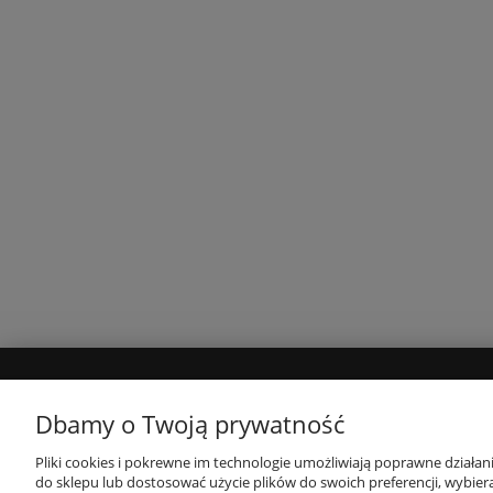
OBSŁUGA KLIENTA
O NAS /
Dbamy o Twoją prywatność
Pliki cookies i pokrewne im technologie umożliwiają poprawne działa
FAQ
O nas
do sklepu lub dostosować użycie plików do swoich preferencji, wybiera