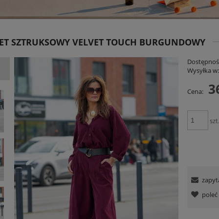
ET SZTRUKSOWY VELVET TOUCH BURGUNDOWY
Dostępnoś
Wysyłka w
3
Cena:
niana Charllote Bloom Taupe
Spodnie RelaxFit Czerwone
szt
199,00 zł
159,00 zł
DO KOSZYKA
DO KOSZYKA
zapyt
pole