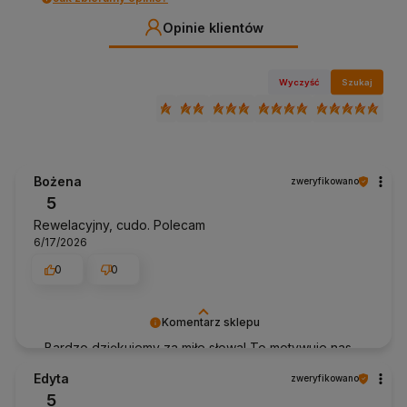
Opinie klientów
Wyczyść
Szukaj
Bożena
zweryfikowano
5
Rewelacyjny, cudo. Polecam
6/17/2026
0
0
Komentarz sklepu
Bardzo dziękujemy za miłe słowa! To motywuje nas
do jeszcze lepszej obsługi Pozdrawiam Anhko.pl
Edyta
zweryfikowano
5