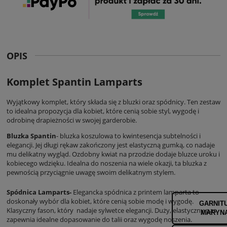
OPIS
Komplet Spantin Lamparts
Wyjątkowy komplet, który składa się z bluzki oraz spódnicy. Ten zestaw
to idealna propozycja dla kobiet, które cenią sobie styl, wygodę i
odrobinę drapieżności w swojej garderobie.
Bluzka Spantin
- bluzka koszulowa to kwintesencja subtelności i
elegancji. Jej długi rękaw zakończony jest elastyczną gumką, co nadaje
mu delikatny wygląd. Ozdobny kwiat na przodzie dodaje bluzce uroku i
kobiecego wdzięku. Idealna do noszenia na wiele okazji, ta bluzka z
pewnością przyciągnie uwagę swoim delikatnym stylem.
Spódnica Lamparts-
Elegancka spódnica z printem lamparta to
doskonały wybór dla kobiet, które cenią sobie modę i wygodę.
GARNITU
Klasyczny fason, który nadaje sylwetce elegancji. Duży, elastyczny pas
MARYNA
zapewnia idealne dopasowanie do talii oraz wygodę noszenia.