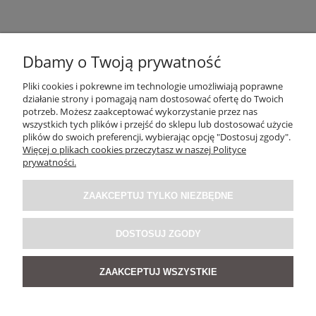
Dbamy o Twoją prywatność
Pliki cookies i pokrewne im technologie umożliwiają poprawne
działanie strony i pomagają nam dostosować ofertę do Twoich
OBSŁUGA KLIENTA
potrzeb. Możesz zaakceptować wykorzystanie przez nas
wszystkich tych plików i przejść do sklepu lub dostosować użycie
plików do swoich preferencji, wybierając opcję "Dostosuj zgody".
O NAS / INFORMACJE
Więcej o plikach cookies przeczytasz w naszej Polityce
prywatności.
MOJE KONTO
ZAAKCEPTUJ TYLKO NIEZBĘDNE
SOCIAL MEDIA
DOSTOSUJ ZGODY
ZAAKCEPTUJ WSZYSTKIE
POKAŻ PEŁNĄ WERSJĘ STRONY