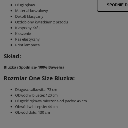
Długi rękaw
SPODNIE D
Materiał koszulowy
Dekolt klasyczny
Ozdobiony kwiatkiem z przodu
Klasyczny Krój
Kieszenie
Pas elastyczny
Print lamparta
Skład:
Bluzka i Spódnica- 100% Bawełna
Rozmiar One Size Bluzka:
Długość całkowita: 73 cm
Obwód w biuście: 120 cm
Długość rękawa mierzona od pachy: 45 cm
Obwód w bicepsie: 44 cm
Obwód dołu: 130 cm