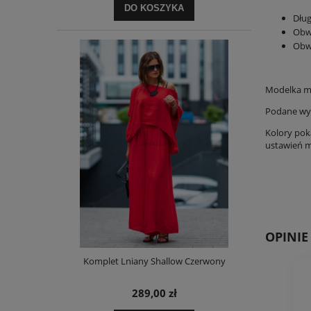
DO KOSZYKA
Dług
Obw
Obw
Modelka ma
Podane wym
Kolory pok
ustawień mo
OPINI
Komplet Lniany Shallow Czerwony
289,00 zł