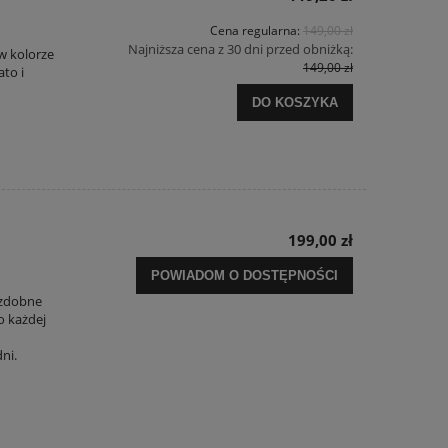
Cena regularna:
149,00 zł
Najniższa cena z 30 dni przed obniżką:
 w kolorze
149,00 zł
ato i
DO KOSZYKA
i
199,00 zł
POWIADOM O DOSTĘPNOŚCI
 ozdobne
o każdej
ni.