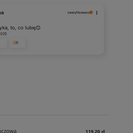
na
zweryfikowano
yka, to, co lubię😊
2025
0
0
ańczowa
119,20 zł