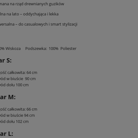
nana na rząd drewnianych guzików
lna na lato – oddychająca i lekka
ersalna – do casualowych i smart stylizacji
70% Wiskoza Podszewka: 100% Poliester
r S:
ość całkowita: 64 cm
ód w biuście 90 cm
ód dołu 100 cm
ar M:
ość całkowita: 66 cm
ód w biuście 94 cm
ód dołu 102 cm
ar L: