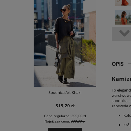
OPIS
Kamiz
To eleganc
Spódnica Art Khaki
warstwowej 
spódnicą —
319,20 zł
zapewnia w
Kol
Cena regularna:
399,00 zł
Najniższa cena:
399,00 zł
Krój