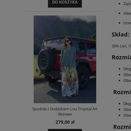
DO KOSZYKA
Zapi
Idea
Uniw
Skład:
30% Len, 
Rozmia
Dług
Obw
Obw
Rozmi
Dług
Spodnie z Dodatkiem Lnu Tropical Art
Obw
Beżowe
Obw
279,00 zł
Rozmi