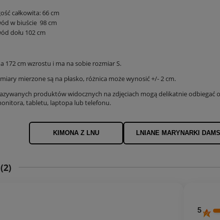
ość całkowita: 66 cm
ód w biuście 98 cm
ód dołu 102 cm
 172 cm wzrostu i ma na sobie rozmiar S.
iary mierzone są na płasko, różnica może wynosić +/- 2 cm.
azywanych produktów widocznych na zdjęciach mogą delikatnie odbiegać od
nitora, tabletu, laptopa lub telefonu.
KIMONA Z LNU
LNIANE MARYNARKI DAMS
E
(2)
5