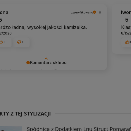
wona
Iwo
zweryfikowano
5
5
rdzo ładna, wysokiej jakości kamizelka.
Klas
12/2026
8/15/
0
0
Komentarz sklepu
iękujemy za miłe słowa! Doceniamy czas
święcony na podzielenie się z nami Twoim
świadczeniem. Jesteśmy szczęśliwi, że
my takich klientów. Z pozdrowieniami
hko.pl
TY Z TEJ STYLIZACJI
Spódnica z Dodatkiem Lnu Struct Pomar