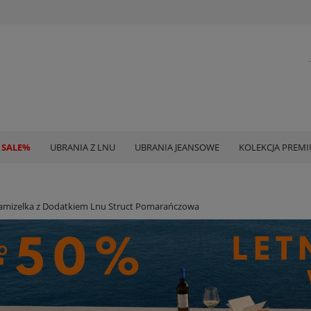
 SALE%
UBRANIA Z LNU
UBRANIA JEANSOWE
KOLEKCJA PREM
amizelka z Dodatkiem Lnu Struct Pomarańczowa