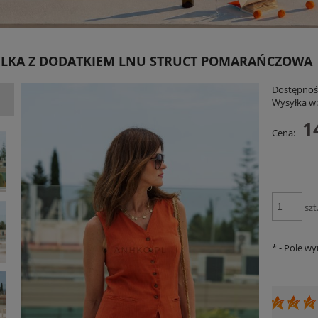
ELKA Z DODATKIEM LNU STRUCT POMARAŃCZOWA
Dostępnoś
Wysyłka w
1
Cena:
niana Charllote Bloom Taupe
Spodnie RelaxFit Czerwone
199,00 zł
159,00 zł
szt
DO KOSZYKA
DO KOSZYKA
*
- Pole w