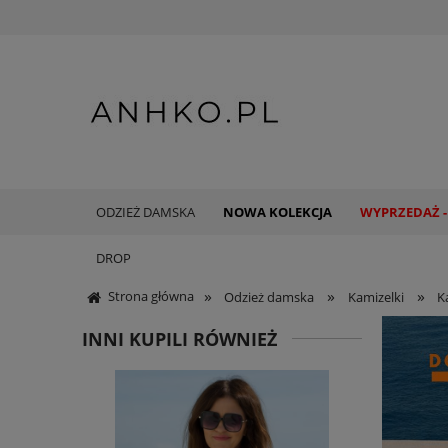
ODZIEŻ DAMSKA
NOWA KOLEKCJA
WYPRZEDAŻ -
DROP
»
»
»
Strona główna
Odzież damska
Kamizelki
K
INNI KUPILI RÓWNIEŻ