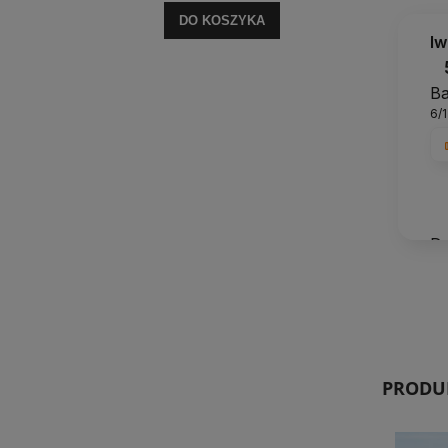
DO KOSZYKA
I
Ba
6/
Dz
po
do
ma
An
PRODUK