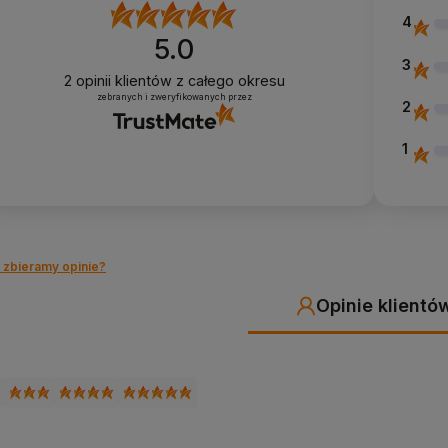
4
5.0
3
2
opinii klientów
z całego okresu
zebranych i zweryfikowanych przez
2
1
 zbieramy opinie?
Opinie klientó