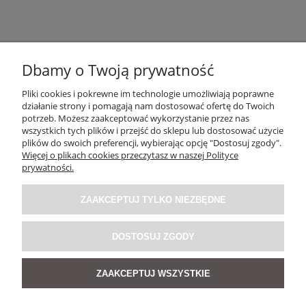
Dbamy o Twoją prywatność
Pliki cookies i pokrewne im technologie umożliwiają poprawne
działanie strony i pomagają nam dostosować ofertę do Twoich
potrzeb. Możesz zaakceptować wykorzystanie przez nas
OBSŁUGA KLIENTA
wszystkich tych plików i przejść do sklepu lub dostosować użycie
plików do swoich preferencji, wybierając opcję "Dostosuj zgody".
Więcej o plikach cookies przeczytasz w naszej Polityce
O NAS / INFORMACJE
prywatności.
ZAAKCEPTUJ TYLKO NIEZBĘDNE
MOJE KONTO
DOSTOSUJ ZGODY
SOCIAL MEDIA
ZAAKCEPTUJ WSZYSTKIE