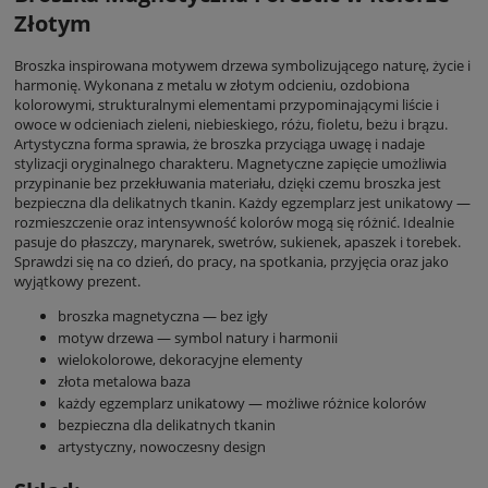
Złotym
Broszka inspirowana motywem drzewa symbolizującego naturę, życie i
harmonię. Wykonana z metalu w złotym odcieniu, ozdobiona
kolorowymi, strukturalnymi elementami przypominającymi liście i
owoce w odcieniach zieleni, niebieskiego, różu, fioletu, beżu i brązu.
Artystyczna forma sprawia, że broszka przyciąga uwagę i nadaje
stylizacji oryginalnego charakteru. Magnetyczne zapięcie umożliwia
przypinanie bez przekłuwania materiału, dzięki czemu broszka jest
bezpieczna dla delikatnych tkanin. Każdy egzemplarz jest unikatowy —
rozmieszczenie oraz intensywność kolorów mogą się różnić. Idealnie
pasuje do płaszczy, marynarek, swetrów, sukienek, apaszek i torebek.
Sprawdzi się na co dzień, do pracy, na spotkania, przyjęcia oraz jako
wyjątkowy prezent.
broszka magnetyczna — bez igły
motyw drzewa — symbol natury i harmonii
wielokolorowe, dekoracyjne elementy
złota metalowa baza
każdy egzemplarz unikatowy — możliwe różnice kolorów
bezpieczna dla delikatnych tkanin
artystyczny, nowoczesny design