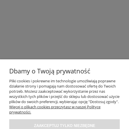
Dbamy o Twoją prywatność
Pliki cookies i pokrewne im technologie umożliwiają poprawne
działanie strony i pomagają nam dostosować ofertę do Twoich
potrzeb. Możesz zaakceptować wykorzystanie przez nas
OBSŁUGA KLIENTA
wszystkich tych plików i przejść do sklepu lub dostosować użycie
plików do swoich preferencji, wybierając opcję "Dostosuj zgody".
Więcej o plikach cookies przeczytasz w naszej Polityce
O NAS / INFORMACJE
prywatności.
ZAAKCEPTUJ TYLKO NIEZBĘDNE
MOJE KONTO