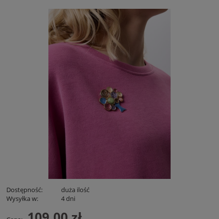
Dostępność:
duża ilość
Wysyłka w:
4 dni
109,00 zł