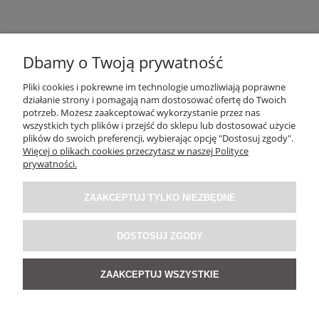
Dbamy o Twoją prywatność
Pliki cookies i pokrewne im technologie umożliwiają poprawne
działanie strony i pomagają nam dostosować ofertę do Twoich
potrzeb. Możesz zaakceptować wykorzystanie przez nas
OBSŁUGA KLIENTA
wszystkich tych plików i przejść do sklepu lub dostosować użycie
plików do swoich preferencji, wybierając opcję "Dostosuj zgody".
Więcej o plikach cookies przeczytasz w naszej Polityce
O NAS / INFORMACJE
prywatności.
ZAAKCEPTUJ TYLKO NIEZBĘDNE
MOJE KONTO
DOSTOSUJ ZGODY
SOCIAL MEDIA
ZAAKCEPTUJ WSZYSTKIE
POKAŻ PEŁNĄ WERSJĘ STRONY