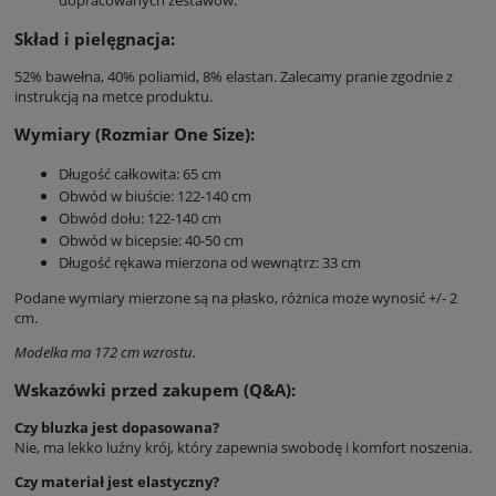
Skład i pielęgnacja:
52% bawełna, 40% poliamid, 8% elastan. Zalecamy pranie zgodnie z
instrukcją na metce produktu.
Wymiary (Rozmiar One Size):
Długość całkowita: 65 cm
Obwód w biuście: 122-140 cm
Obwód dołu: 122-140 cm
Obwód w bicepsie: 40-50 cm
Długość rękawa mierzona od wewnątrz: 33 cm
Podane wymiary mierzone są na płasko, różnica może wynosić +/- 2
cm.
Modelka ma 172 cm wzrostu.
Wskazówki przed zakupem (Q&A):
Czy bluzka jest dopasowana?
Nie, ma lekko luźny krój, który zapewnia swobodę i komfort noszenia.
Czy materiał jest elastyczny?