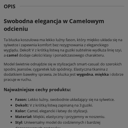
OPIS
Swobodna elegancja w Camelowym
odcieniu
Ta
bluzka koszulowa
ma lekko luźny fason, który miękko układa się na
sylwetce i zapewnia komfort bez rezygnowania z eleganckiego
wyglądu. Dekolt V z krótką listwą na guziki subtelnie wydłuża linię szyi,
a
camel
dodaje całości klasy i ponadczasowego charakteru.
Model świetnie odnajdzie się w stylizacjach smart-casual: do szerokich
spodni, jeansów, cygaretek lub spódnicy. Elastyczna tkanina z
dodatkiem bawełny sprawia, że bluzka jest
wygodna
,
miękka
i dobrze
pracuje w ruchu.
Najważniejsze cechy produktu:
Fason:
Lekko luźny, swobodnie układający się na sylwetce.
Dekolt:
V z krótką listwą zapinaną na 3 guziki.
Kolor:
Camel, elegancki i łatwy do stylizacji.
Materiał:
Miękki, elastyczny i przyjemny w noszeniu.
Styl:
Uniwersalny model do codziennych i bardziej
dopracowanych zestawów.