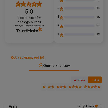
4
0%
5.0
3
0%
1
opinii klientów
z całego okresu
2
0%
zebranych i zweryfikowanych przez
1
0%
Jak zbieramy opinie?
Opinie klientów
Wyczyść
Szukaj
Anna
zweryfikowano