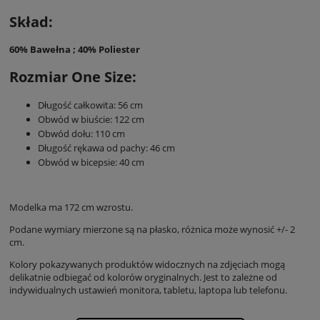
Skład:
60% Bawełna ; 40% Poliester
Rozmiar One Size:
Długość całkowita: 56 cm
Obwód w biuście: 122 cm
Obwód dołu: 110 cm
Długość rękawa od pachy: 46 cm
Obwód w bicepsie: 40 cm
Modelka ma 172 cm wzrostu.
Podane wymiary mierzone są na płasko, różnica może wynosić +/- 2
cm.
Kolory pokazywanych produktów widocznych na zdjęciach mogą
delikatnie odbiegać od kolorów oryginalnych. Jest to zależne od
indywidualnych ustawień monitora, tabletu, laptopa lub telefonu.