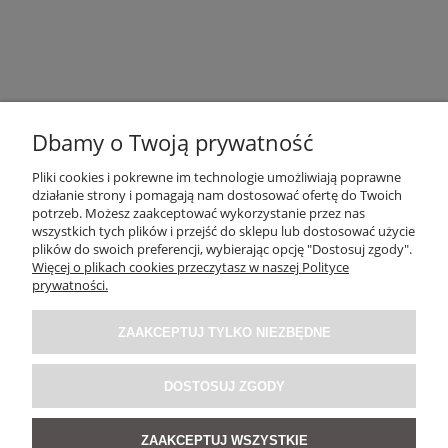
Dbamy o Twoją prywatność
Pliki cookies i pokrewne im technologie umożliwiają poprawne
działanie strony i pomagają nam dostosować ofertę do Twoich
OBSŁUGA KLIENTA
potrzeb. Możesz zaakceptować wykorzystanie przez nas
wszystkich tych plików i przejść do sklepu lub dostosować użycie
plików do swoich preferencji, wybierając opcję "Dostosuj zgody".
O NAS / INFORMACJE
Więcej o plikach cookies przeczytasz w naszej Polityce
prywatności.
MOJE KONTO
ZAAKCEPTUJ TYLKO NIEZBĘDNE
SOCIAL MEDIA
DOSTOSUJ ZGODY
ZAAKCEPTUJ WSZYSTKIE