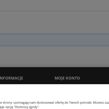
 INFORMACJE
MOJE KONTO
Moje zamówienia
Ustawienia konta
nie strony i pomagają nam dostosować ofertę do Twoich potrzeb. Możesz zaa
Newsletter
jąc opcję "Dostosuj zgody".