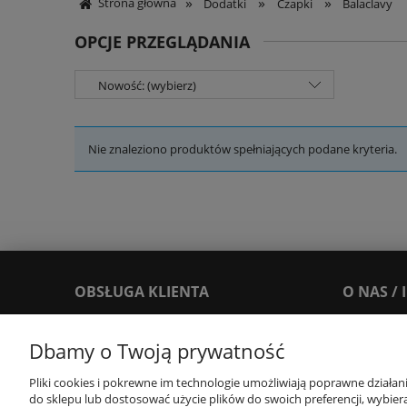
»
»
»
Strona główna
Dodatki
Czapki
Balaclavy
OPCJE PRZEGLĄDANIA
Nowość: (wybierz)
Nie znaleziono produktów spełniających podane kryteria.
OBSŁUGA KLIENTA
O NAS /
Dbamy o Twoją prywatność
FAQ
O nas
Reklamacje i zwroty
Blog
Pliki cookies i pokrewne im technologie umożliwiają poprawne działa
Dostawy i Płatności
Leksykon
do sklepu lub dostosować użycie plików do swoich preferencji, wybiera