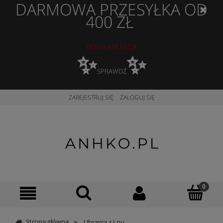
DARMOWA PRZESYŁKA OD
400 ZŁ
NOWA KOLEKCJA
✨
✨
SPRAWDŹ
ZAREJESTRUJ SIĘ
ZALOGUJ SIĘ
»
Strona główna
Ubrania z Lnu