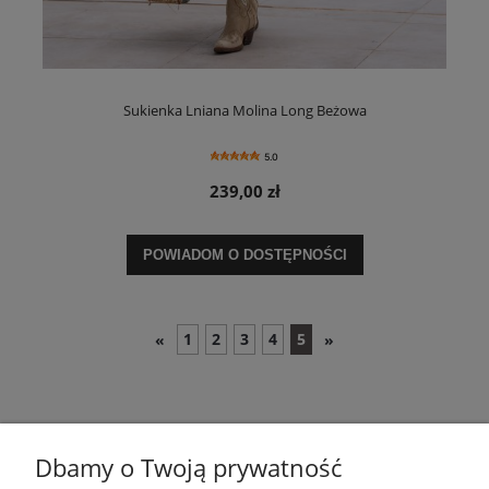
Sukienka Lniana Molina Long Beżowa
5.0
239,00 zł
POWIADOM O DOSTĘPNOŚCI
1
2
3
4
5
«
»
Dbamy o Twoją prywatność