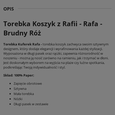
OPIS
Torebka Koszyk z Rafii - Rafa -
Brudny Róż
Torebka Kuferek Rafa -
torebka koszyk zachwyca swoim sztywnym
designem, który dodaje elegancji i wyrafinowania każdej stylizacji.
Wyposażona w długi pasek oraz rączki, zapewnia różnorodność w
noszeniu - można ją nosić zarówno na ramieniu, jak i trzymać w dłoni.
Jest doskonałym wyborem na wyjścia na plaże czy luźne spotkania,
podkreślając Twoją indywidualność i styl.
Skład: 100% Paper;
Zapięcie obrotowe
Sztywna
Mała torebka
Nóżki
Długi pasek w zestawie