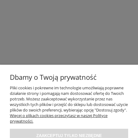
Dbamy o Twoją prywatność
Pliki cookies i pokrewne im technologie umożliwiają poprawne
działanie strony i pomagają nam dostosować ofertę do Twoich
potrzeb. Możesz zaakceptować wykorzystanie przez nas
OBSŁUGA KLIENTA
wszystkich tych plików i przejść do sklepu lub dostosować użycie
plików do swoich preferencji, wybierając opcję "Dostosuj zgody".
Więcej o plikach cookies przeczytasz w naszej Polityce
O NAS / INFORMACJE
prywatności.
ZAAKCEPTUJ TYLKO NIEZBĘDNE