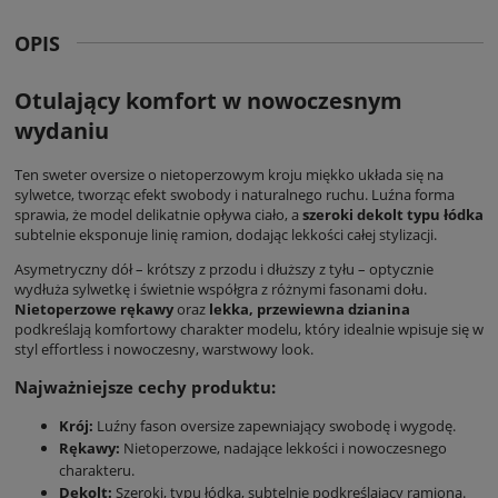
OPIS
Otulający komfort w nowoczesnym
wydaniu
Ten
sweter oversize
o nietoperzowym kroju miękko układa się na
sylwetce, tworząc efekt swobody i naturalnego ruchu. Luźna forma
sprawia, że model delikatnie opływa ciało, a
szeroki dekolt typu łódka
subtelnie eksponuje linię ramion, dodając lekkości całej stylizacji.
Asymetryczny dół – krótszy z przodu i dłuższy z tyłu – optycznie
wydłuża sylwetkę i świetnie współgra z różnymi fasonami dołu.
Nietoperzowe rękawy
oraz
lekka, przewiewna dzianina
podkreślają komfortowy charakter modelu, który idealnie wpisuje się w
styl effortless i nowoczesny, warstwowy look.
Najważniejsze cechy produktu:
Krój:
Luźny fason oversize zapewniający swobodę i wygodę.
Rękawy:
Nietoperzowe, nadające lekkości i nowoczesnego
charakteru.
Dekolt:
Szeroki, typu łódka, subtelnie podkreślający ramiona.