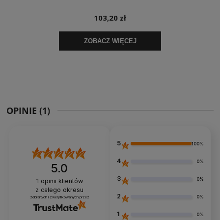
OPINIE
(1)
5
100%
4
0%
5.0
3
0%
1
opinii klientów
z całego okresu
2
0%
zebranych i zweryfikowanych przez
1
0%