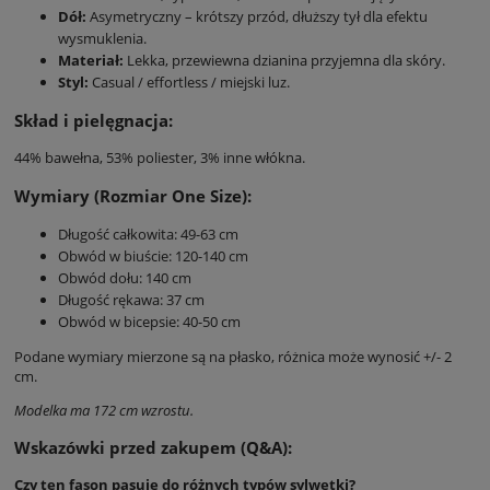
Dół:
Asymetryczny – krótszy przód, dłuższy tył dla efektu
wysmuklenia.
Materiał:
Lekka, przewiewna dzianina przyjemna dla skóry.
Styl:
Casual / effortless / miejski luz.
Skład i pielęgnacja:
44% bawełna, 53% poliester, 3% inne włókna.
Wymiary (Rozmiar One Size):
Długość całkowita: 49-63 cm
Obwód w biuście: 120-140 cm
Obwód dołu: 140 cm
Długość rękawa: 37 cm
Obwód w bicepsie: 40-50 cm
Podane wymiary mierzone są na płasko, różnica może wynosić +/- 2
cm.
Modelka ma 172 cm wzrostu.
Wskazówki przed zakupem (Q&A):
Czy ten fason pasuje do różnych typów sylwetki?