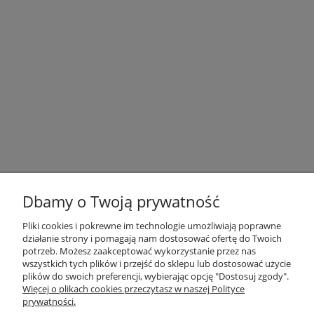
Dbamy o Twoją prywatność
Pliki cookies i pokrewne im technologie umożliwiają poprawne
działanie strony i pomagają nam dostosować ofertę do Twoich
potrzeb. Możesz zaakceptować wykorzystanie przez nas
OBSŁUGA KLIENTA
wszystkich tych plików i przejść do sklepu lub dostosować użycie
plików do swoich preferencji, wybierając opcję "Dostosuj zgody".
Więcej o plikach cookies przeczytasz w naszej Polityce
O NAS / INFORMACJE
prywatności.