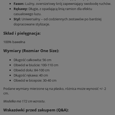
Fason:
Luźny, oversize’owy krój zapewniający swobodę ruchów.
Rękawy:
Długie, z opadającą linią ramion dla efektu
casualowego luzu.
Styl:
Uniwersalny – od codziennych zestawów po bardziej
dopracowane stylizacje.
Skład i pielęgnacja:
100% bawełna
Wymiary (Rozmiar One Size):
Długość całkowita: 56 cm
Obwód w biuście: 100-110 cm
Obwód dołu: 84-100 cm
Długość rękawa: 40 cm
Obwód w bicepsie: 30-40 cm
Podane wymiary mierzone są na płasko, różnica może wynosić +/- 2
cm.
Modelka ma 172 cm wzrostu.
Wskazówki przed zakupem (Q&A):