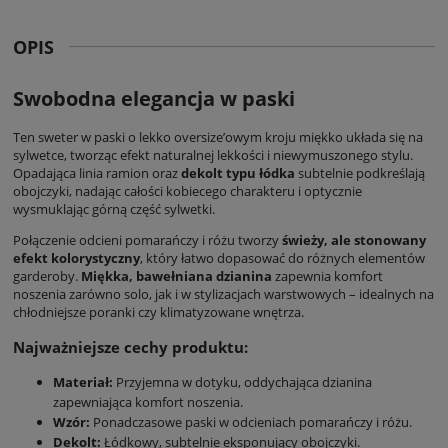
OPIS
Swobodna elegancja w paski
Ten
sweter w paski
o lekko oversize’owym kroju miękko układa się na
sylwetce, tworząc efekt naturalnej lekkości i niewymuszonego stylu.
Opadająca linia ramion oraz
dekolt typu łódka
subtelnie podkreślają
obojczyki, nadając całości kobiecego charakteru i optycznie
wysmuklając górną część sylwetki.
Połączenie odcieni pomarańczy i różu tworzy
świeży, ale stonowany
efekt kolorystyczny
, który łatwo dopasować do różnych elementów
garderoby.
Miękka, bawełniana dzianina
zapewnia komfort
noszenia zarówno solo, jak i w stylizacjach warstwowych – idealnych na
chłodniejsze poranki czy klimatyzowane wnętrza.
Najważniejsze cechy produktu:
Materiał:
Przyjemna w dotyku, oddychająca dzianina
zapewniająca komfort noszenia.
Wzór:
Ponadczasowe paski w odcieniach pomarańczy i różu.
Dekolt:
Łódkowy, subtelnie eksponujący obojczyki.