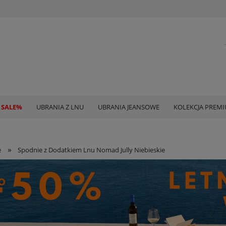
 SALE%
UBRANIA Z LNU
UBRANIA JEANSOWE
KOLEKCJA PREM
»
e
Spodnie z Dodatkiem Lnu Nomad Jully Niebieskie