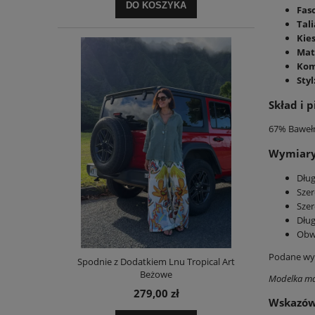
DO KOSZYKA
Fas
Tali
Kie
Mat
Kom
Styl
Skład i p
67% Baweł
Wymiary 
Dług
Szer
Sze
Dług
Obwó
Podane wym
Spodnie z Dodatkiem Lnu Tropical Art
Beżowe
Modelka ma
279,00 zł
Wskazów