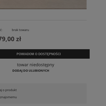
ć:
brak towaru
79,00 zł
POWIADOM O DOSTĘPNOŚCI
Spodenki Lniane Zenora Białe
Lniana Bluzka
towar niedostępny
169,00 zł
119,
DODAJ DO ULUBIONYCH
DO KOSZYKA
DO KO
aj o produkt
ć znajomemu