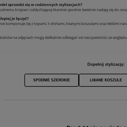
del sprawdzi się w codziennych stylizacjach?
 luźnemu krojowi i oddychającej tkaninie spodnie świetnie nadają się do nosz
lepiej je łączyć?
ze komponuje się z topami, t-shirtami, lnianymi koszulami oraz lekkimi nar
duktów na zdjęciach mogą delikatnie odbiegać od rzeczywistości ze względ
Dopełnij stylizację:
SPODNIE SZEROKIE
LNIANE KOSZULE