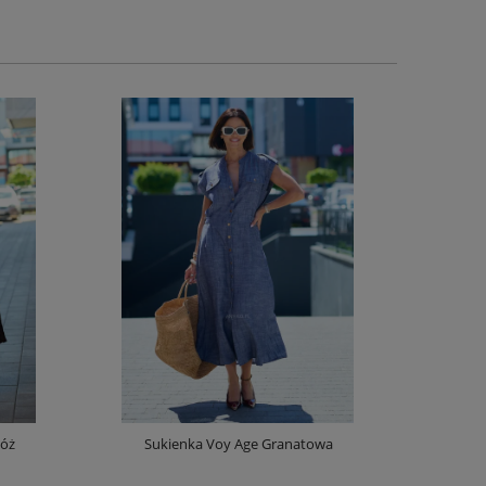
Róż
Sukienka Voy Age Granatowa
Spódnica z D