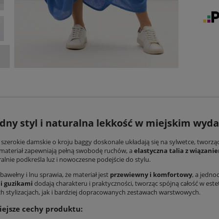
ny styl i naturalna lekkość w miejskim wyd
 szerokie damskie
o kroju baggy doskonale układają się na sylwetce, tworząc
materiał zapewniają pełną swobodę ruchów, a
elastyczna talia z wiązani
alnie podkreśla luz i nowoczesne podejście do stylu.
bawełny i lnu sprawia, że materiał jest
przewiewny i komfortowy
, a jedno
i guzikami
dodają charakteru i praktyczności, tworząc spójną całość w est
h stylizacjach, jak i bardziej dopracowanych zestawach warstwowych.
ejsze cechy produktu: