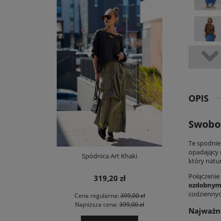
OPIS
Swobod
Te
spodnie
opadający 
Spódnica Art Khaki
który natur
Połączenie 
319,20 zł
ozdobnym
codziennyc
Cena regularna:
399,00 zł
Najniższa cena:
399,00 zł
Najważni