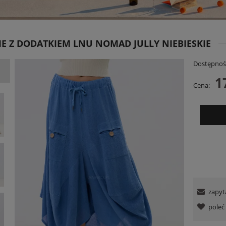
E Z DODATKIEM LNU NOMAD JULLY NIEBIESKIE
Dostępnoś
1
Cena:
niana Charllote Bloom Taupe
Spodnie RelaxFit Czerwone
199,00 zł
159,00 zł
DO KOSZYKA
DO KOSZYKA
zapyt
pole