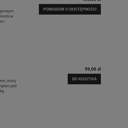
POWIADOM O DOSTĘPNOŚCI
brązowym
woboda w
ion.
99,00 zł
DO KOSZYKA
iem, który
plarz jest
dej