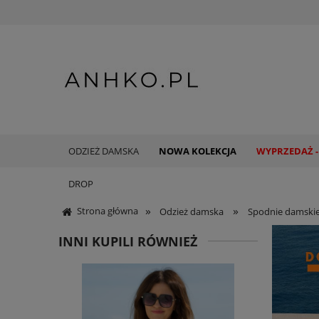
ODZIEŻ DAMSKA
NOWA KOLEKCJA
WYPRZEDAŻ -
DROP
»
»
Strona główna
Odzież damska
Spodnie damski
INNI KUPILI RÓWNIEŻ