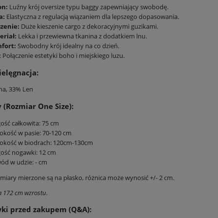
on:
Luźny krój oversize typu baggy zapewniający swobodę.
a:
Elastyczna z regulacją wiązaniem dla lepszego dopasowania.
szenie:
Duże kieszenie cargo z dekoracyjnymi guzikami.
eriał:
Lekka i przewiewna tkanina z dodatkiem lnu.
fort:
Swobodny krój idealny na co dzień.
:
Połączenie estetyki boho i miejskiego luzu.
ielęgnacja:
na, 33% Len
(Rozmiar One Size):
ość całkowita: 75 cm
okość w pasie: 70-120 cm
rokość w biodrach: 120cm-130cm
ość nogawki: 12 cm
d w udzie: - cm
iary mierzone są na płasko, różnica może wynosić +/- 2 cm.
 172 cm wzrostu.
ki przed zakupem (Q&A):