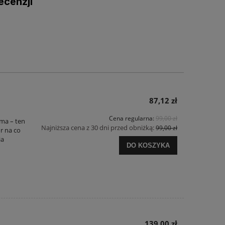
ecenzji
87,12 zł
Cena regularna:
99,00 zł
rma – ten
Najniższa cena z 30 dni przed obniżką:
99,00 zł
r na co
ia
DO KOSZYKA
139,00 zł