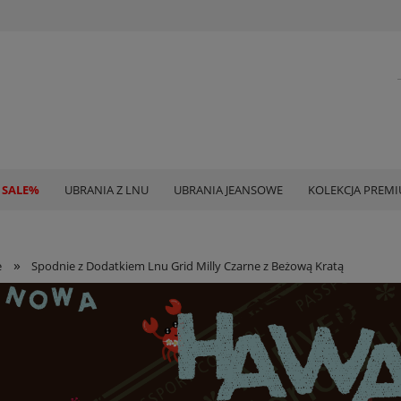
 SALE%
UBRANIA Z LNU
UBRANIA JEANSOWE
KOLEKCJA PREM
»
e
Spodnie z Dodatkiem Lnu Grid Milly Czarne z Beżową Kratą