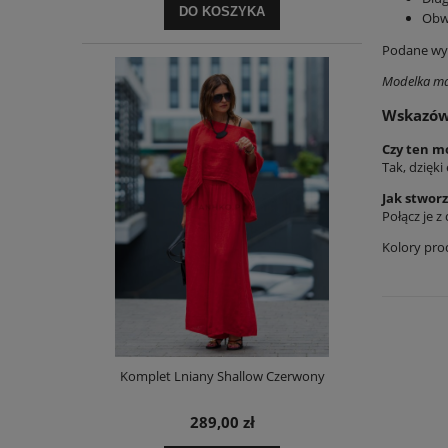
DO KOSZYKA
Obw
Podane wym
Modelka ma
Wskazów
Czy ten m
Tak, dzięk
Jak stworz
Połącz je 
Kolory pro
Komplet Lniany Shallow Czerwony
289,00 zł