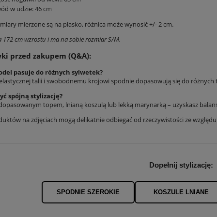
ód w udzie: 46 cm
iary mierzone są na płasko, różnica może wynosić +/- 2 cm.
 172 cm wzrostu i ma na sobie rozmiar S/M.
ki przed zakupem (Q&A):
odel pasuje do różnych sylwetek?
i elastycznej talii i swobodnemu krojowi spodnie dopasowują się do różnych
yć spójną stylizację?
z dopasowanym topem, lnianą koszulą lub lekką marynarką – uzyskasz bala
duktów na zdjęciach mogą delikatnie odbiegać od rzeczywistości ze względ
Dopełnij stylizację:
SPODNIE SZEROKIE
KOSZULE LNIANE