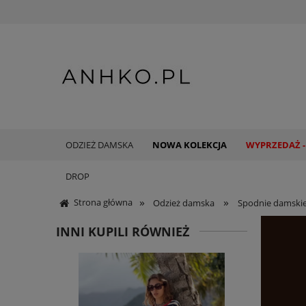
ODZIEŻ DAMSKA
NOWA KOLEKCJA
WYPRZEDAŻ -
DROP
»
»
Strona główna
Odzież damska
Spodnie damski
INNI KUPILI RÓWNIEŻ