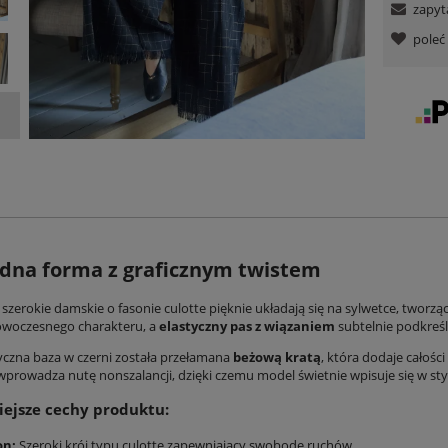
zapyt
pole
dna forma z graficznym twistem
 szerokie damskie
o fasonie culotte pięknie układają się na sylwetce, tworzą
 nowoczesnego charakteru, a
elastyczny pas z wiązaniem
subtelnie podkreśla
yczna baza w czerni została przełamana
beżową kratą
, która dodaje całośc
prowadza nutę nonszalancji, dzięki czemu model świetnie wpisuje się w sty
ejsze cechy produktu:
on:
Szeroki krój typu culotte zapewniający swobodę ruchów.