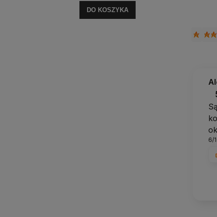
DO KOSZYKA
A
Są
ko
ok
6/
Ci
Je