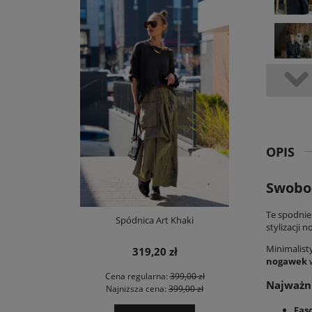
OPIS
Swobo
Te
spodnie
Spódnica Art Khaki
stylizacji
Minimalist
319,20 zł
nogawek
w
Cena regularna:
399,00 zł
Najważni
Najniższa cena:
399,00 zł
Fas