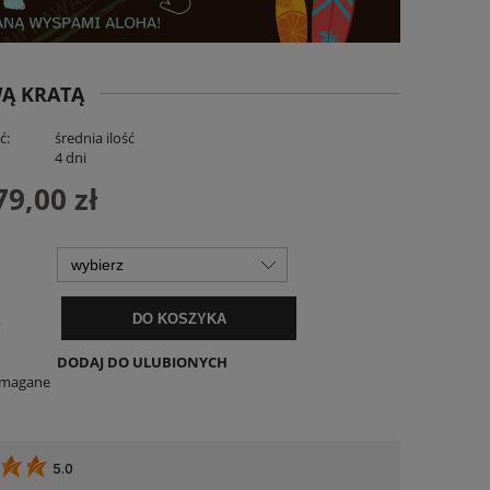
WĄ KRATĄ
ć:
średnia ilość
:
4 dni
79,00 zł
iana
Spodenki Lniane Zenora Białe
Koszula C
169,00 zł
129,
.
DO KOSZYKA
DO KOSZYKA
DO KO
DODAJ DO ULUBIONYCH
ymagane
5.0