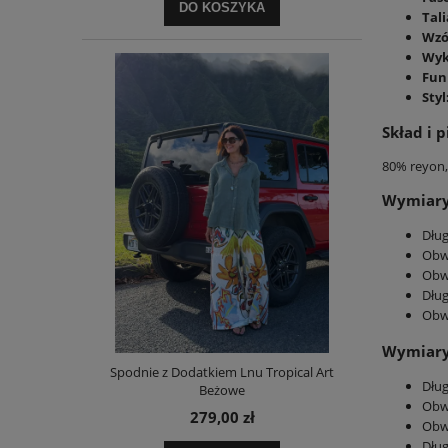
DO KOSZYKA
Tali
Wzó
Wyk
Fun
Styl
Skład i p
80% reyon,
Wymiary 
Dług
Obw
Obw
Dług
Obw
Wymiary 
Spodnie z Dodatkiem Lnu Tropical Art
Dług
Beżowe
Obw
279,00 zł
Obw
Dług