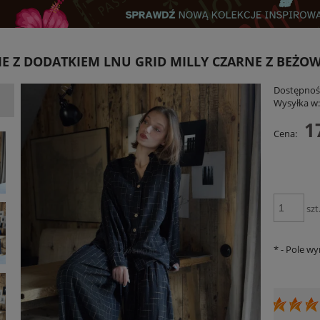
E Z DODATKIEM LNU GRID MILLY CZARNE Z BEŻO
Dostępnoś
Wysyłka w
1
Cena:
Judi Stripe Różowo-Czerwona
Kurtka Pikowana Embro z Haftem Bawełn
– Czarno-Beżowa PRE ORDER
129,00 zł
349,00 zł
szt
ADOM O DOSTĘPNOŚCI
DO KOSZYKA
*
- Pole w