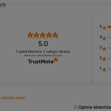
E
(1)
5
4
5.0
3
1
opinii klientów
z całego okresu
zebranych i zweryfikowanych przez
2
1
 zbieramy opinie?
Opinie klientó