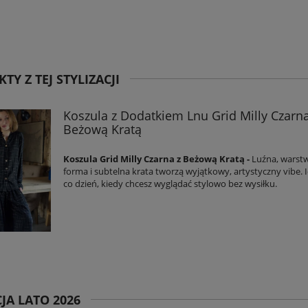
ientów jak Ty. Z pozdrowieniami, Anhko.pl
TY Z TEJ STYLIZACJI
Koszula z Dodatkiem Lnu Grid Milly Czarna
Beżową Kratą
Koszula Grid Milly Czarna z Beżową Kratą -
Luźna, wars
forma i subtelna krata tworzą wyjątkowy, artystyczny vibe. 
co dzień, kiedy chcesz wyglądać stylowo bez wysiłku.
JA LATO 2026