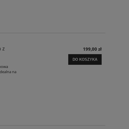
 z
199,00 zł
DO KOSZYKA
twowa
Idealna na