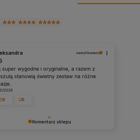
leksandra
zweryfikowano
5
 super wygodne i oryginalne, a razem z
szulą stanowią świetny zestaw na różne
azje.
10/2026
0
0
Komentarz sklepu
eszy nas Twoja miła opinia i zaufanie.
steśmy wdzięczni za tak wspaniałych