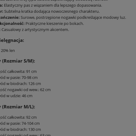
a:
Elastyczny pas z wiązaniem dla lepszego dopasowania.
r:
Subtelna kratka dodająca nowoczesnego charakteru.
ończenie:
Surowe, postrzępione nogawki podkreślające modowy luz.
kcjonalność:
Praktyczne kieszenie po bokach.
:
Casualowy z artystycznym akcentem.
ielęgnacja:
 20% len
(Rozmiar S/M):
ość całkowita: 91 cm
ód w pasie: 70-98 cm
ód w biodrach: 126 cm
ość nogawki od wew.: 62 cm
ód w udzie: 46 cm
(Rozmiar M/L):
ość całkowita: 92 cm
ód w pasie: 74-104 cm
ód w biodrach: 130 cm
ość nogawki od wew.: 63 cm