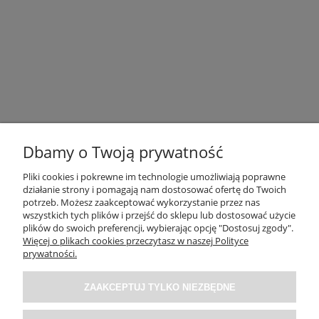
Dbamy o Twoją prywatność
Pliki cookies i pokrewne im technologie umożliwiają poprawne
działanie strony i pomagają nam dostosować ofertę do Twoich
potrzeb. Możesz zaakceptować wykorzystanie przez nas
OBSŁUGA KLIENTA
wszystkich tych plików i przejść do sklepu lub dostosować użycie
plików do swoich preferencji, wybierając opcję "Dostosuj zgody".
Więcej o plikach cookies przeczytasz w naszej Polityce
O NAS / INFORMACJE
prywatności.
ZAAKCEPTUJ TYLKO NIEZBĘDNE
MOJE KONTO