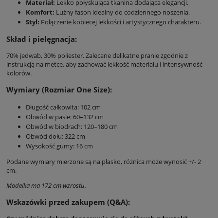
Materiał:
Lekko połyskująca tkanina dodająca elegancji.
Komfort:
Luźny fason idealny do codziennego noszenia.
Styl:
Połączenie kobiecej lekkości i artystycznego charakteru.
Skład i pielęgnacja:
70% jedwab, 30% poliester. Zalecane delikatne pranie zgodnie z
instrukcją na metce, aby zachować lekkość materiału i intensywność
kolorów.
Wymiary (Rozmiar One Size):
Długość całkowita: 102 cm
Obwód w pasie: 60–132 cm
Obwód w biodrach: 120–180 cm
Obwód dołu: 322 cm
Wysokość gumy: 16 cm
Podane wymiary mierzone są na płasko, różnica może wynosić +/- 2
cm.
Modelka ma 172 cm wzrostu.
Wskazówki przed zakupem (Q&A):