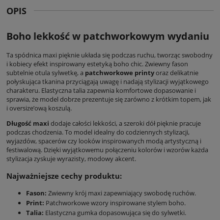
OPIS
Boho lekkość w patchworkowym wydaniu
Ta
spódnica maxi
pięknie układa się podczas ruchu, tworząc swobodny
i kobiecy efekt inspirowany estetyką boho chic. Zwiewny fason
subtelnie otula sylwetkę, a
patchworkowe printy
oraz delikatnie
połyskująca tkanina przyciągają uwagę i nadają stylizacji wyjątkowego
charakteru. Elastyczna talia zapewnia komfortowe dopasowanie i
sprawia, że model dobrze prezentuje się zarówno z krótkim topem, jak
i oversize’ową koszulą.
Długość maxi
dodaje całości lekkości, a szeroki dół pięknie pracuje
podczas chodzenia. To model idealny do codziennych stylizacji,
wyjazdów, spacerów czy looków inspirowanych modą artystyczną i
festiwalową. Dzięki wyjątkowemu połączeniu kolorów i wzorów każda
stylizacja zyskuje wyrazisty, modowy akcent.
Najważniejsze cechy produktu:
Fason:
Zwiewny krój maxi zapewniający swobodę ruchów.
Print:
Patchworkowe wzory inspirowane stylem boho.
Talia:
Elastyczna gumka dopasowująca się do sylwetki.