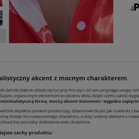
alistyczny akcent z mocnym charakterem
nik damski
pięknie układa się tuż przy linii szyi i od razu przyciąga uwagę c
 dużym, organicznym elementem w odcieniu złota, dzięki czemu całość wyglą
y
minimalistyczną formę
,
mocny akcent statement
i
wygodne zapięcie 
wietnie dopełnia zarówno proste topy, dzianinowe bluzki, jak i sukienki z b
ormą dodaje mu nowoczesnego charakteru, a duży srebrny element o miękkiej, 
ylizacji bez potrzeby dokładania wielu dodatków.
ejsze cechy produktu: