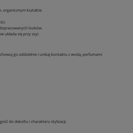
 organicznym kształcie.
ci.
ej dopracowanych looków.
ie układa się przy szyi.
echowuj go oddzielnie i unikaj kontaktu z wodą, perfumami
ść do dekoltu i charakteru stylizacji.