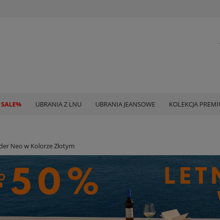
 SALE%
UBRANIA Z LNU
UBRANIA JEANSOWE
KOLEKCJA PREM
der Neo w Kolorze Złotym