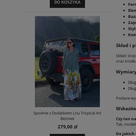
DO KOSZYKA
For
Ele
Baz
Zap
Styl
Kom
Skład i p
Skład: sto
oraz środk
Wymiary 
Dług
Dług
Podane wym
Wskazów
Spodnie z Dodatkiem Lnu Tropical Art
Beżowe
Czy ten na
Tak, model 
279,00 zł
Do jakich 