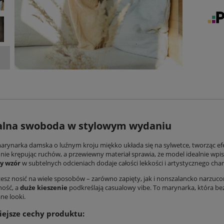
alna swoboda w stylowym wydaniu
marynarka damska
o luźnym kroju miękko układa się na sylwetce, tworząc ef
, nie krępując ruchów, a przewiewny materiał sprawia, że model idealnie wpi
y wzór
w subtelnych odcieniach dodaje całości lekkości i artystycznego cha
sz nosić na wiele sposobów – zarówno zapięty, jak i nonszalancko narzuco
ność, a
duże kieszenie
podkreślają casualowy vibe. To marynarka, która bez
e looki.
ejsze cechy produktu: