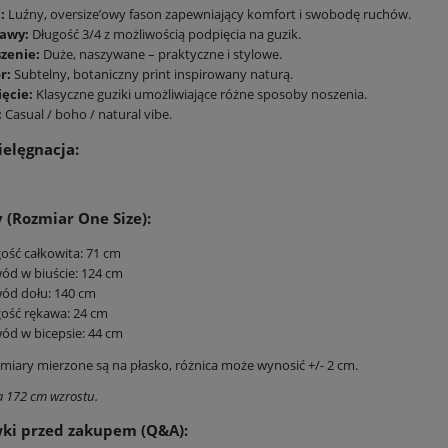
:
Luźny, oversize’owy fason zapewniający komfort i swobodę ruchów.
awy:
Długość 3/4 z możliwością podpięcia na guzik.
szenie:
Duże, naszywane – praktyczne i stylowe.
r:
Subtelny, botaniczny print inspirowany naturą.
ięcie:
Klasyczne guziki umożliwiające różne sposoby noszenia.
:
Casual / boho / natural vibe.
ielęgnacja:
(Rozmiar One Size):
ość całkowita: 71 cm
d w biuście: 124 cm
ód dołu: 140 cm
ość rękawa: 24 cm
d w bicepsie: 44 cm
iary mierzone są na płasko, różnica może wynosić +/- 2 cm.
 172 cm wzrostu.
ki przed zakupem (Q&A):