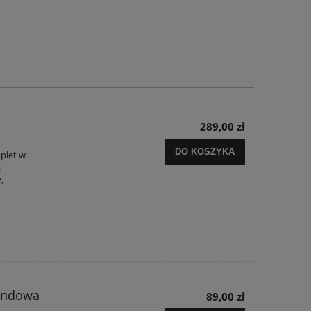
289,00 zł
DO KOSZYKA
plet w
ą
,
endowa
89,00 zł