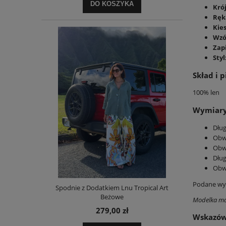
DO KOSZYKA
Krój
Ręk
Kie
Wzó
Zap
Styl
Skład i p
100% len
Wymiary 
Dług
Obwó
Obw
Dług
Obwó
Podane wym
Spodnie z Dodatkiem Lnu Tropical Art
Beżowe
Modelka ma
279,00 zł
Wskazów