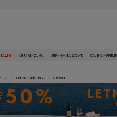
 SALE%
UBRANIA Z LNU
UBRANIA JEANSOWE
KOLEKCJA PREM
Marynarka Lniana Tanic Lin Ciemnozielona