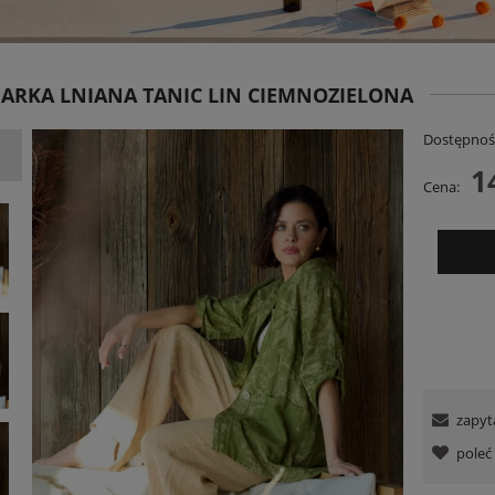
RKA LNIANA TANIC LIN CIEMNOZIELONA
Dostępnoś
1
Cena:
nie RelaxFit Czerwone
Sukienka Judi Stripe Różowo-Czerwon
159,00 zł
129,00 zł
DO KOSZYKA
POWIADOM O DOSTĘPNOŚCI
zapyt
pole