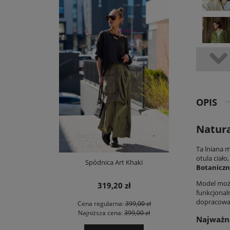
OPIS
Natur
Ta
lniana 
otula ciało
Spódnica Art Khaki
Botaniczn
Model może
319,20 zł
funkcjonal
dopracowan
Cena regularna:
399,00 zł
Najniższa cena:
399,00 zł
Najważni