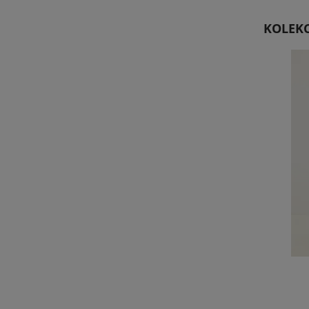
KOLEKC
Top Mono Biały
79,00 zł