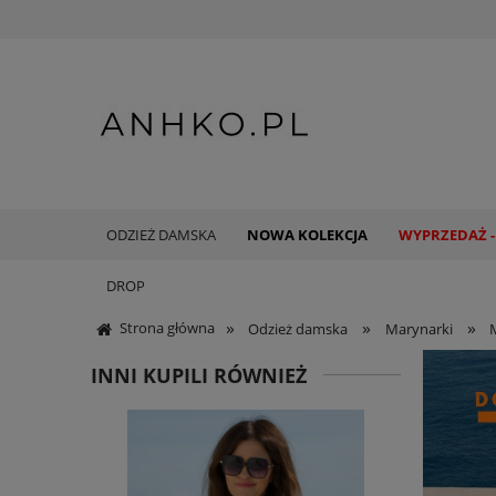
ODZIEŻ DAMSKA
NOWA KOLEKCJA
WYPRZEDAŻ -
DROP
»
»
»
Strona główna
Odzież damska
Marynarki
INNI KUPILI RÓWNIEŻ