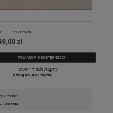
ć:
brak towaru
49,00 zł
POWIADOM O DOSTĘPNOŚCI
a
Sukienka Lniana Charllote Bloom Taupe
Spodenki Lnian
towar niedostępny
199,00 zł
169,
DODAJ DO ULUBIONYCH
DO KOSZYKA
DO KO
aj o produkt
ć znajomemu