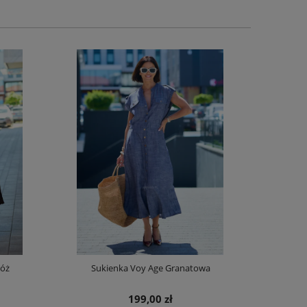
Róż
Sukienka Voy Age Granatowa
Spódnica z D
199,00 zł