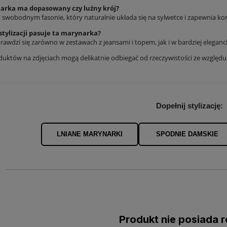
arka ma dopasowany czy luźny krój?
 swobodnym fasonie, który naturalnie układa się na sylwetce i zapewnia kom
stylizacji pasuje ta marynarka?
rawdzi się zarówno w zestawach z jeansami i topem, jak i w bardziej eleganck
duktów na zdjęciach mogą delikatnie odbiegać od rzeczywistości ze względ
Dopełnij stylizację:
LNIANE MARYNARKI
SPODNIE DAMSKIE
Produkt nie posiada r