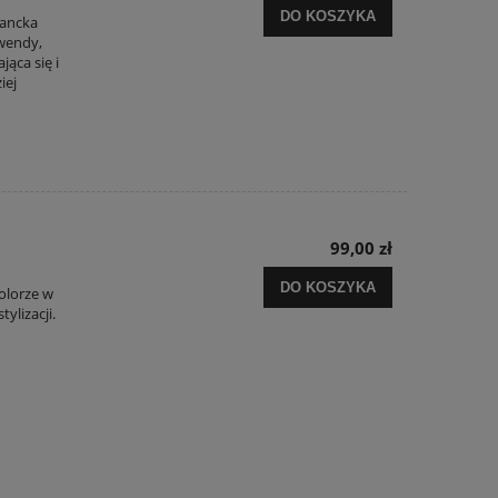
DO KOSZYKA
gancka
wendy,
jąca się i
iej
99,00 zł
DO KOSZYKA
kolorze w
ylizacji.