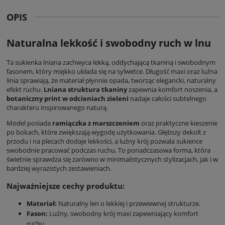
OPIS
Naturalna lekkość i swobodny ruch w lnu
Ta
sukienka lniana
zachwyca lekką, oddychającą tkaniną i swobodnym
fasonem, który miękko układa się na sylwetce. Długość maxi oraz luźna
linia sprawiają, że materiał płynnie opada, tworząc elegancki, naturalny
efekt ruchu.
Lniana struktura tkaniny
zapewnia komfort noszenia, a
botaniczny print w odcieniach zieleni
nadaje całości subtelnego
charakteru inspirowanego naturą.
Model posiada
ramiączka z marszczeniem
oraz praktyczne kieszenie
po bokach, które zwiększają wygodę użytkowania. Głębszy dekolt z
przodu i na plecach dodaje lekkości, a luźny krój pozwala sukience
swobodnie pracować podczas ruchu. To ponadczasowa forma, która
świetnie sprawdza się zarówno w minimalistycznych stylizacjach, jak i w
bardziej wyrazistych zestawieniach.
Najważniejsze cechy produktu:
Materiał:
Naturalny len o lekkiej i przewiewnej strukturze.
Fason:
Luźny, swobodny krój maxi zapewniający komfort
ruchu.