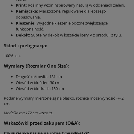
Print:
Roślinny wzór inspirowany naturą w odcieniach zieleni.
Ramiączka:
Marszczone, regulowane dla lepszego
dopasowania.
Kieszenie:
Wygodne kieszenie boczne zwiększające
funkcjonalność.
Dekolt:
Subtelny dekolt w kształcie litery V z przodu i z tyłu.
Skład i pielęgnacja:
100% len.
Wymiary (Rozmiar One Size):
Długość całkowita: 131 cm
Obwód w biuście: 130 cm
Obwód w biodrach: 150 cm
Podane wymiary mierzone są na płasko, różnica może wynosić +/- 2
cm.
Modelka ma 172 cm wzrostu.
Wskazówki przed zakupem (Q&A):
Czy sukienka pasuje na różne typy sylwetki?