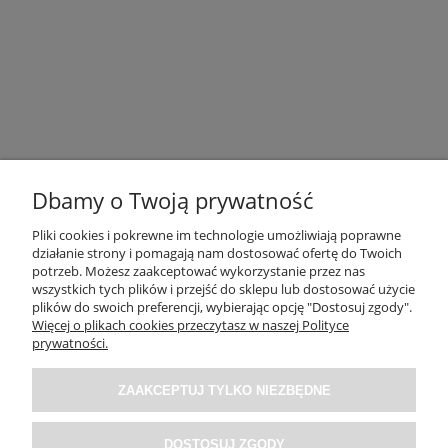
Dbamy o Twoją prywatność
Pliki cookies i pokrewne im technologie umożliwiają poprawne
działanie strony i pomagają nam dostosować ofertę do Twoich
potrzeb. Możesz zaakceptować wykorzystanie przez nas
OBSŁUGA KLIENTA
wszystkich tych plików i przejść do sklepu lub dostosować użycie
plików do swoich preferencji, wybierając opcję "Dostosuj zgody".
Więcej o plikach cookies przeczytasz w naszej Polityce
O NAS / INFORMACJE
prywatności.
ZAAKCEPTUJ TYLKO NIEZBĘDNE
MOJE KONTO
DOSTOSUJ ZGODY