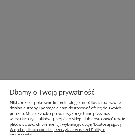
Dbamy o Twoją prywatność
Pliki cookies i pokrewne im technologie umożliwiają poprawne
działanie strony i pomagają nam dostosować ofertę do Twoich
OBSŁUGA KLIENTA
potrzeb. Możesz zaakceptować wykorzystanie przez nas
wszystkich tych plików i przejść do sklepu lub dostosować użycie
plików do swoich preferencji, wybierając opcję "Dostosuj zgody".
O NAS / INFORMACJE
Więcej o plikach cookies przeczytasz w naszej Polityce