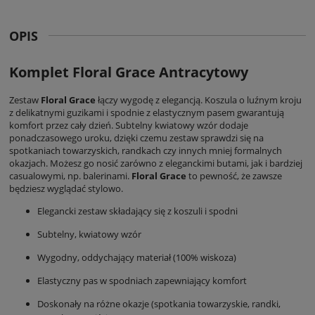
OPIS
Komplet Floral Grace Antracytowy
Zestaw
Floral Grace
łączy wygodę z elegancją. Koszula o luźnym kroju
z delikatnymi guzikami i spodnie z elastycznym pasem gwarantują
komfort przez cały dzień. Subtelny kwiatowy wzór dodaje
ponadczasowego uroku, dzięki czemu zestaw sprawdzi się na
spotkaniach towarzyskich, randkach czy innych mniej formalnych
okazjach. Możesz go nosić zarówno z eleganckimi butami, jak i bardziej
casualowymi, np. balerinami.
Floral Grace
to pewność, że zawsze
będziesz wyglądać stylowo.
Elegancki zestaw składający się z koszuli i spodni
Subtelny, kwiatowy wzór
Wygodny, oddychający materiał (100% wiskoza)
Elastyczny pas w spodniach zapewniający komfort
Doskonały na różne okazje (spotkania towarzyskie, randki,