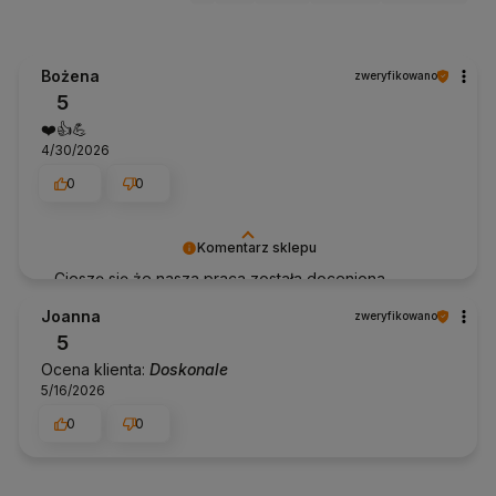
Bożena
zweryfikowano
5
❤️👍️💪
4/30/2026
0
0
Komentarz sklepu
Cieszę się że nasza praca została doceniona.
Dziękujemy za ta opinie! Pozdrawiam Anhko.pl
Joanna
zweryfikowano
5
Ocena klienta:
Doskonale
5/16/2026
0
0