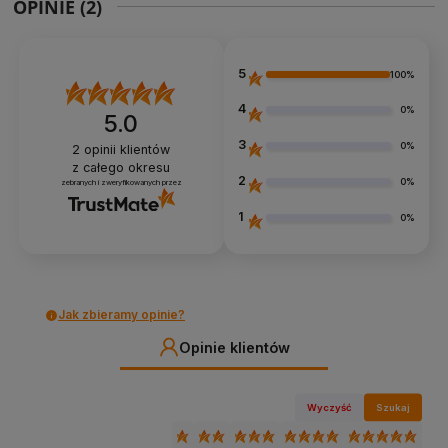
OPINIE
(2)
5
100%
4
0%
5.0
3
0%
2
opinii klientów
z całego okresu
2
0%
zebranych i zweryfikowanych przez
1
0%
Jak zbieramy opinie?
Opinie klientów
Wyczyść
Szukaj