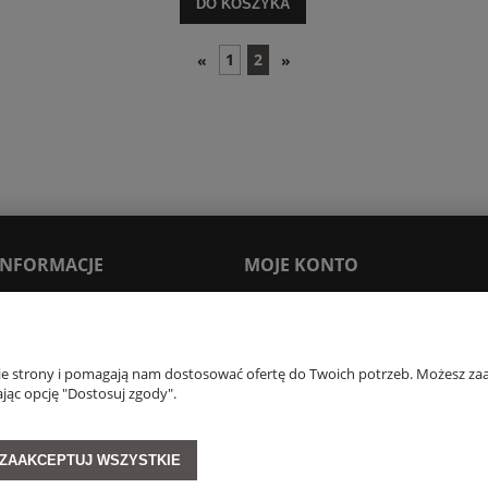
DO KOSZYKA
1
2
«
»
 INFORMACJE
MOJE KONTO
Moje zamówienia
Ustawienia konta
nie strony i pomagają nam dostosować ofertę do Twoich potrzeb. Możesz zaa
Newsletter
jąc opcję "Dostosuj zgody".
tMate
ania Opinii
ZAAKCEPTUJ WSZYSTKIE