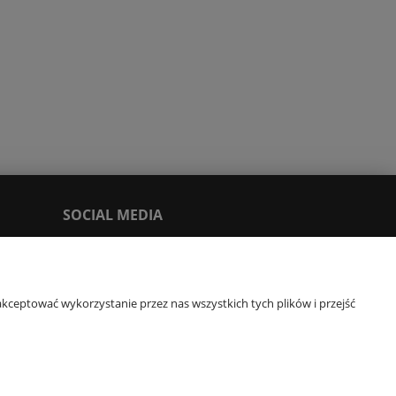
SOCIAL MEDIA
Facebook
Tik Tok
kceptować wykorzystanie przez nas wszystkich tych plików i przejść
You Tube
Instagram