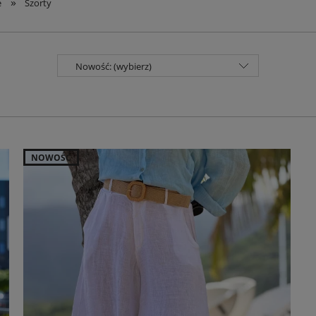
»
e
Szorty
Nowość: (wybierz)
NOWOŚĆ