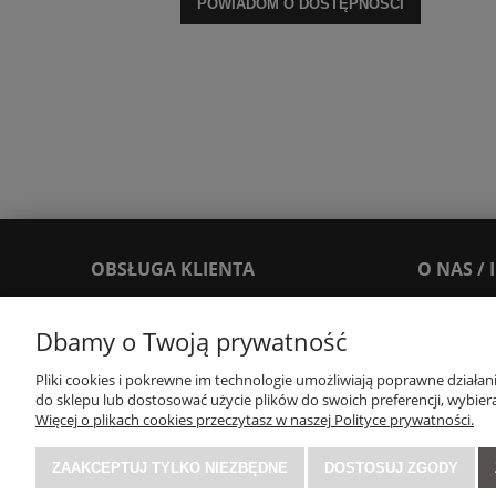
POWIADOM O DOSTĘPNOŚCI
OBSŁUGA KLIENTA
O NAS /
Dbamy o Twoją prywatność
FAQ
O nas
Reklamacje i zwroty
Blog
Pliki cookies i pokrewne im technologie umożliwiają poprawne działa
Dostawy i Płatności
Leksykon
do sklepu lub dostosować użycie plików do swoich preferencji, wybiera
Więcej o plikach cookies przeczytasz w naszej Polityce prywatności.
Kontakt
Opinie Trus
Regulaminy
Zasady zbier
ZAAKCEPTUJ TYLKO NIEZBĘDNE
DOSTOSUJ ZGODY
Polityka prywatności