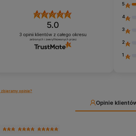
5
4
5.0
3
3
opinii klientów
z całego okresu
zebranych i zweryfikowanych przez
2
1
 zbieramy opinie?
Opinie klientó