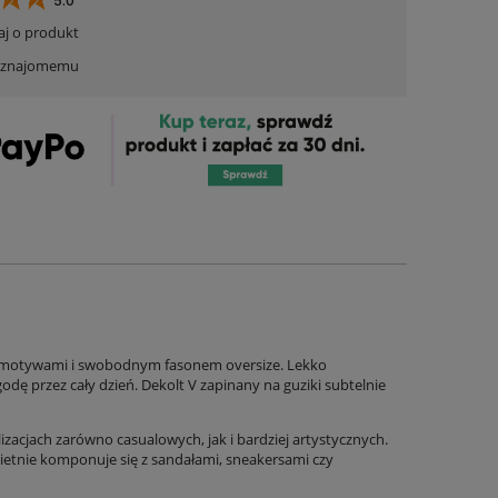
5.0
aj o produkt
ć znajomemu
 motywami i swobodnym fasonem oversize. Lekko
dę przez cały dzień. Dekolt V zapinany na guziki subtelnie
lizacjach zarówno casualowych, jak i bardziej artystycznych.
ietnie komponuje się z sandałami, sneakersami czy