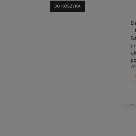
DO KOSZYKA
El
Ba
pr
uk
p
7/
To
ud
du
sk