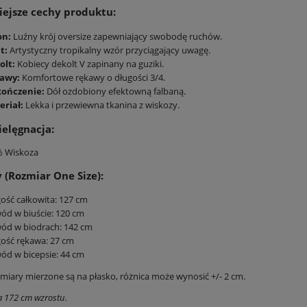
ejsze cechy produktu:
on:
Luźny krój oversize zapewniający swobodę ruchów.
t:
Artystyczny tropikalny wzór przyciągający uwagę.
olt:
Kobiecy dekolt V zapinany na guziki.
awy:
Komfortowe rękawy o długości 3/4.
ończenie:
Dół ozdobiony efektowną falbaną.
eriał:
Lekka i przewiewna tkanina z wiskozy.
ielęgnacja:
% Wiskoza
(Rozmiar One Size):
ość całkowita: 127 cm
d w biuście: 120 cm
ód w biodrach: 142 cm
ość rękawa: 27 cm
d w bicepsie: 44 cm
iary mierzone są na płasko, różnica może wynosić +/- 2 cm.
 172 cm wzrostu.