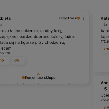
żbieta
Kat
zweryfikowano
5
5
rdzo ładna sukienka, modny krój,
bard
zepiękne i bardzo dobrane kolory, ładnie
kolo
7/2/2
łada się na figurze przy chodzeniu,
olecam
10/2026
0
0
To w
Komentarz sklepu
skle
Ann
 wspaniałe słyszeć, że zakupy u nas były
5
ane. Doceniamy Twoją opinię! Jesteśmy
Ocen
mni, że mogliśmy gościć Cię w naszym
7/25/
lepie! Pozdrawiam Anhko.pl