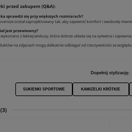
ki przed zakupem (Q&A):
nka sprawdzi się przy większych rozmiarach?
 oversize został zaprojektowany tak, aby zapewnić komfort i swobodę również
iał jest przewiewny?
 wykonano z lekkiej wiskozy, która dobrze układa się na sylwetce i zapewni
duktów na zdjęciach mogą delikatnie odbiegać od rzeczywistości ze względ
Dopełnij stylizację:
SUKIENKI SPORTOWE
KAMIZELKI KRÓTKIE
E
(3)