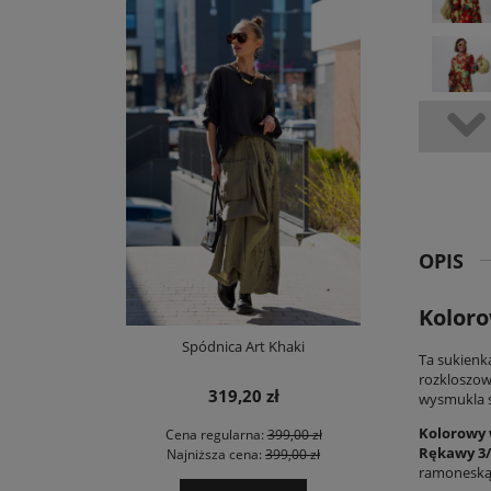
OPIS
Koloro
Spódnica Art Khaki
Ta sukienk
rozkloszow
319,20 zł
wysmukla sz
Kolorowy 
Cena regularna:
399,00 zł
Rękawy 3/
Najniższa cena:
399,00 zł
ramoneską 