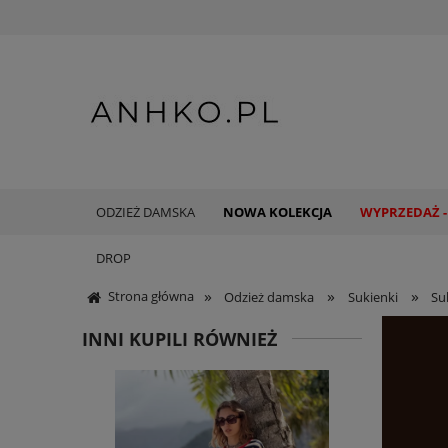
ODZIEŻ DAMSKA
NOWA KOLEKCJA
WYPRZEDAŻ -
DROP
»
»
»
Strona główna
Odzież damska
Sukienki
Su
INNI KUPILI RÓWNIEŻ