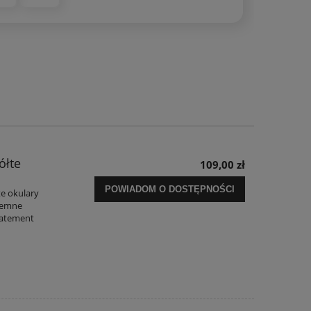
ółte
109,00 zł
POWIADOM O DOSTĘPNOŚCI
te okulary
ciemne
tatement
.