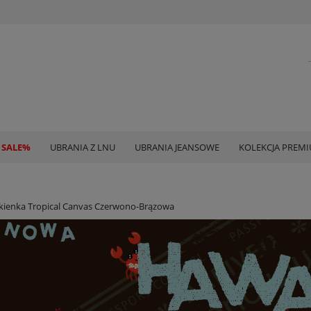
 SALE%
UBRANIA Z LNU
UBRANIA JEANSOWE
KOLEKCJA PREM
kienka Tropical Canvas Czerwono-Brązowa