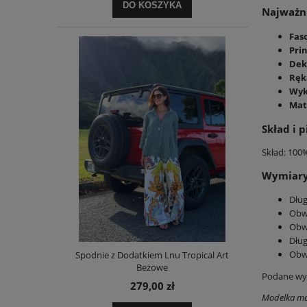
DO KOSZYKA
Najważni
Fas
Prin
Dek
Ręk
Wyk
Mat
Skład i p
Skład: 100
Wymiary 
Dług
Obwó
Obw
Dług
Obwó
Spodnie z Dodatkiem Lnu Tropical Art
Beżowe
Podane wym
279,00 zł
Modelka ma