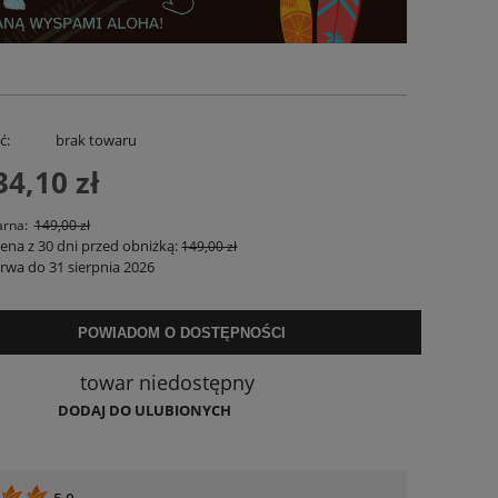
ć:
brak towaru
34,10 zł
arna:
149,00 zł
cena z 30 dni przed obniżką:
149,00 zł
rwa do 31 sierpnia 2026
iana
Koszula Lniana Verano Biała
Spodenki Lnian
159,00 zł
169,
POWIADOM O DOSTĘPNOŚCI
POWIADOM O DOSTĘPNOŚCI
DO KO
towar niedostępny
DODAJ DO ULUBIONYCH