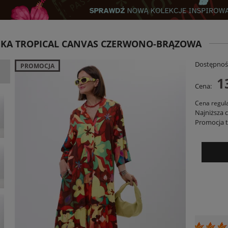
NKA TROPICAL CANVAS CZERWONO-BRĄZOWA
Dostępnoś
PROMOCJA
1
Cena:
Cena regul
Najniższa 
Promocja t
Judi Stripe Różowo-Czerwona
Kurtka Pikowana Embro z Haftem Bawełn
– Czarno-Beżowa PRE ORDER
129,00 zł
349,00 zł
DO KOSZYKA
DO KOSZYKA