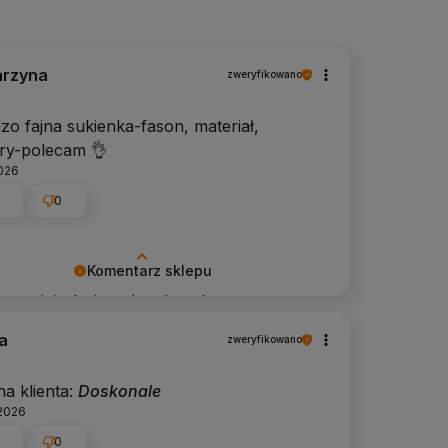
arzyna
zweryfikowano
zo fajna sukienka-fason, materiał,
ry-polecam 👌
026
0
0
Komentarz sklepu
spaniałe że jesteś zadowolona z naszego
pu. Dziękujemy za tak pozytywną opinię!
a
zweryfikowano
a klienta:
Doskonale
2026
0
0