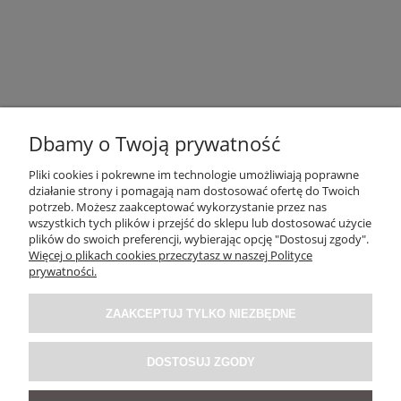
Dbamy o Twoją prywatność
Pliki cookies i pokrewne im technologie umożliwiają poprawne
działanie strony i pomagają nam dostosować ofertę do Twoich
OBSŁUGA KLIENTA
potrzeb. Możesz zaakceptować wykorzystanie przez nas
wszystkich tych plików i przejść do sklepu lub dostosować użycie
plików do swoich preferencji, wybierając opcję "Dostosuj zgody".
O NAS / INFORMACJE
Więcej o plikach cookies przeczytasz w naszej Polityce
prywatności.
MOJE KONTO
ZAAKCEPTUJ TYLKO NIEZBĘDNE
SOCIAL MEDIA
DOSTOSUJ ZGODY