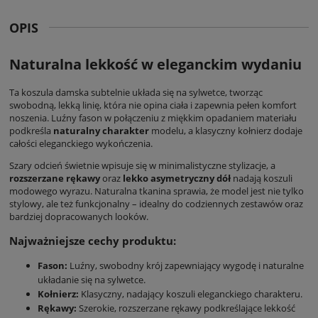
OPIS
Naturalna lekkość w eleganckim wydaniu
Ta
koszula damska
subtelnie układa się na sylwetce, tworząc
swobodną, lekką linię, która nie opina ciała i zapewnia pełen komfort
noszenia. Luźny fason w połączeniu z miękkim opadaniem materiału
podkreśla
naturalny charakter
modelu, a klasyczny kołnierz dodaje
całości eleganckiego wykończenia.
Szary odcień świetnie wpisuje się w minimalistyczne stylizacje, a
rozszerzane rękawy
oraz
lekko asymetryczny dół
nadają koszuli
modowego wyrazu. Naturalna tkanina sprawia, że model jest nie tylko
stylowy, ale też funkcjonalny – idealny do codziennych zestawów oraz
bardziej dopracowanych looków.
Najważniejsze cechy produktu:
Fason:
Luźny, swobodny krój zapewniający wygodę i naturalne
układanie się na sylwetce.
Kołnierz:
Klasyczny, nadający koszuli eleganckiego charakteru.
Rękawy:
Szerokie, rozszerzane rękawy podkreślające lekkość