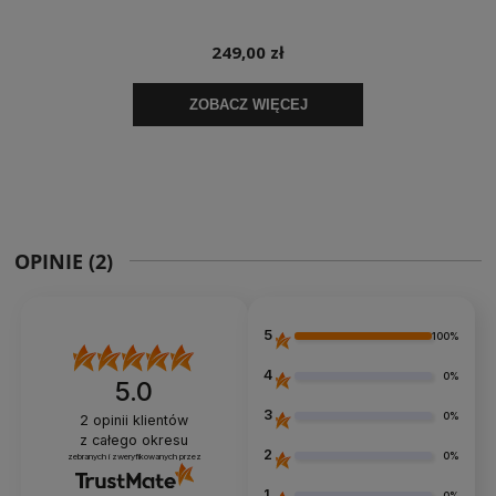
OPINIE
(2)
5
100%
4
0%
5.0
3
0%
2
opinii klientów
z całego okresu
2
0%
zebranych i zweryfikowanych przez
1
0%