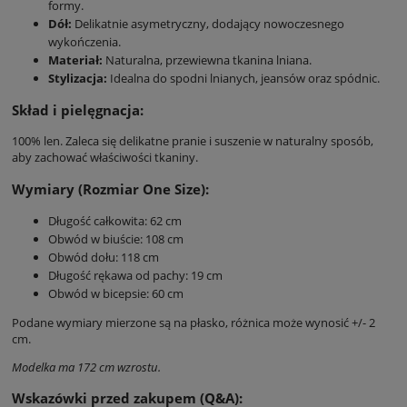
formy.
Dół:
Delikatnie asymetryczny, dodający nowoczesnego
wykończenia.
Materiał:
Naturalna, przewiewna tkanina lniana.
Stylizacja:
Idealna do spodni lnianych, jeansów oraz spódnic.
Skład i pielęgnacja:
100% len. Zaleca się delikatne pranie i suszenie w naturalny sposób,
aby zachować właściwości tkaniny.
Wymiary (Rozmiar One Size):
Długość całkowita: 62 cm
Obwód w biuście: 108 cm
Obwód dołu: 118 cm
Długość rękawa od pachy: 19 cm
Obwód w bicepsie: 60 cm
Podane wymiary mierzone są na płasko, różnica może wynosić +/- 2
cm.
Modelka ma 172 cm wzrostu.
Wskazówki przed zakupem (Q&A):