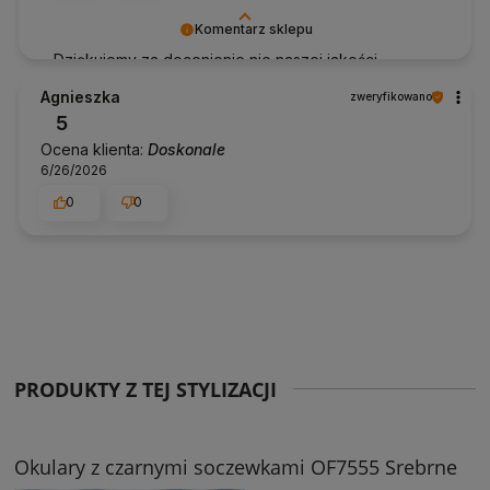
Komentarz sklepu
Dziękujemy za docenienie nie naszej jakości
obsługi. To dla nas bardzo ważne! Pozdrawiam
Agnieszka
zweryfikowano
Anhko.pl
5
Ocena klienta:
Doskonale
6/26/2026
0
0
PRODUKTY Z TEJ STYLIZACJI
Okulary z czarnymi soczewkami OF7555 Srebrne