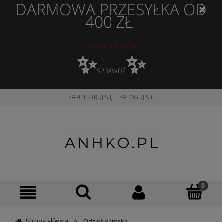
DARMOWA PRZESYŁKA OD
400 ZŁ
NOWA KOLEKCJA
✨
✨
SPRAWDŹ
ZAREJESTRUJ SIĘ
ZALOGUJ SIĘ
»
Strona główna
Odzież damska