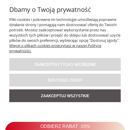
Dbamy o Twoją prywatność
Pliki cookies i pokrewne im technologie umożliwiają poprawne
działanie strony i pomagają nam dostosować ofertę do Twoich
potrzeb. Możesz zaakceptować wykorzystanie przez nas
wszystkich tych plików i przejść do sklepu lub dostosować użycie
plików do swoich preferencji, wybierając opcję "Dostosuj zgody".
Więcej o plikach cookies przeczytasz w naszej Polityce
prywatności.
Bluzka Katies Taupe
ZAAKCEPTUJ TYLKO NIEZBĘDNE
139,00 zł
DOSTOSUJ ZGODY
ZAAKCEPTUJ WSZYSTKIE
DO KOSZYKA