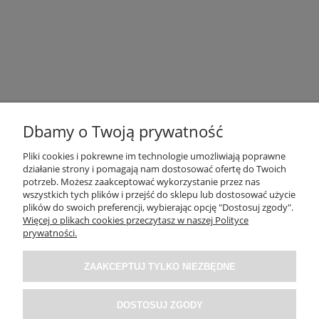
Dbamy o Twoją prywatność
Pliki cookies i pokrewne im technologie umożliwiają poprawne
działanie strony i pomagają nam dostosować ofertę do Twoich
potrzeb. Możesz zaakceptować wykorzystanie przez nas
OBSŁUGA KLIENTA
wszystkich tych plików i przejść do sklepu lub dostosować użycie
plików do swoich preferencji, wybierając opcję "Dostosuj zgody".
Więcej o plikach cookies przeczytasz w naszej Polityce
O NAS / INFORMACJE
prywatności.
ZAAKCEPTUJ TYLKO NIEZBĘDNE
MOJE KONTO
DOSTOSUJ ZGODY
SOCIAL MEDIA