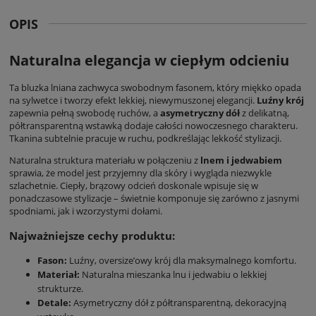
OPIS
Naturalna elegancja w ciepłym odcieniu
Ta
bluzka lniana
zachwyca swobodnym fasonem, który miękko opada
na sylwetce i tworzy efekt lekkiej, niewymuszonej elegancji.
Luźny krój
zapewnia pełną swobodę ruchów, a
asymetryczny dół
z delikatną,
półtransparentną wstawką dodaje całości nowoczesnego charakteru.
Tkanina subtelnie pracuje w ruchu, podkreślając lekkość stylizacji.
Naturalna struktura materiału w połączeniu z
lnem i jedwabiem
sprawia, że model jest przyjemny dla skóry i wygląda niezwykle
szlachetnie. Ciepły, brązowy odcień doskonale wpisuje się w
ponadczasowe stylizacje – świetnie komponuje się zarówno z jasnymi
spodniami, jak i wzorzystymi dołami.
Najważniejsze cechy produktu:
Fason:
Luźny, oversize’owy krój dla maksymalnego komfortu.
Materiał:
Naturalna mieszanka lnu i jedwabiu o lekkiej
strukturze.
Detale:
Asymetryczny dół z półtransparentną, dekoracyjną