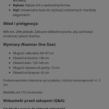
wstawką.
Rękaw:
Rękaw 3/4 o swobodnej formie.
Styl:
Uniwersalna baza do stylizacji codziennych i bardziej
eleganckich.
Skład i pielęgnacja:
80% len, 20% jedwab. Zalecane delikatne pranie, aby zachować
strukturę i jakość tkaniny.
Wymiary (Rozmiar One Size):
Długość całkowita: 69–87 cm
Obwód w biuście: 140 cm
Obwód dołu: 120-140 cm
Długość rękawa od pachy: 15 cm
Obwód w bicepsie: 42 cm
Podane wymiary mierzone są na płasko, różnica może wynosić +/- 2
cm.
Modelka ma 172 cm wzrostu.
Wskazówki przed zakupem (Q&A):
Czy bluzka pasuje do różnych sylwetek?