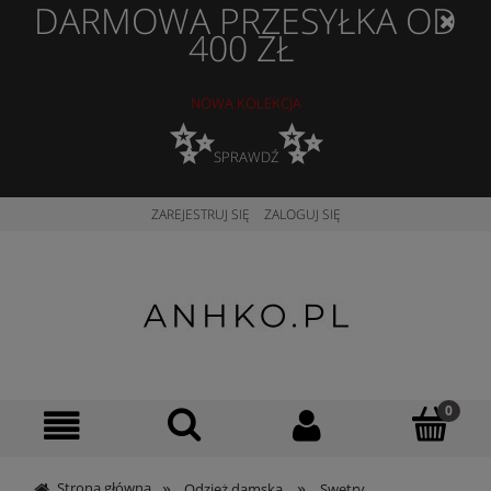
DARMOWA PRZESYŁKA OD
400 ZŁ
NOWA KOLEKCJA
✨
✨
SPRAWDŹ
ZAREJESTRUJ SIĘ
ZALOGUJ SIĘ
»
»
Strona główna
Odzież damska
Swetry