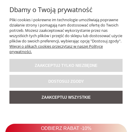
Dbamy o Twoją prywatność
Pliki cookies i pokrewne im technologie umożliwiają poprawne
działanie strony i pomagają nam dostosować ofertę do Twoich
potrzeb. Możesz zaakceptować wykorzystanie przez nas
wszystkich tych plików i przejść do sklepu lub dostosować użycie
plików do swoich preferencji, wybierając opcję "Dostosuj zgody".
Więcej o plikach cookies przeczytasz w naszej Polityce
Sukienka Lniana Blush Haven Baby Blue
prywatności.
ZAAKCEPTUJ TYLKO NIEZBĘDNE
199,00 zł
DOSTOSUJ ZGODY
DO KOSZYKA
ZAAKCEPTUJ WSZYSTKIE
NOWOŚĆ