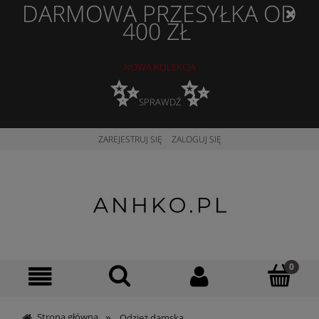
DARMOWA PRZESYŁKA OD
400 ZŁ
NOWA KOLEKCJA
✨
✨
SPRAWDŹ
ZAREJESTRUJ SIĘ
ZALOGUJ SIĘ
»
Strona główna
Odzież damska