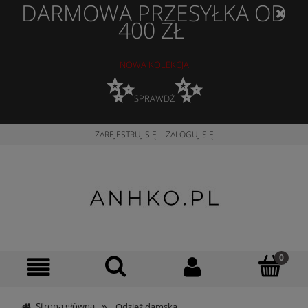
DARMOWA PRZESYŁKA OD
400 ZŁ
NOWA KOLEKCJA
✨
✨
SPRAWDŹ
ZAREJESTRUJ SIĘ
ZALOGUJ SIĘ
»
Strona główna
Odzież damska