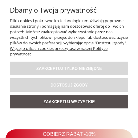
Dbamy o Twoją prywatność
Pliki cookies i pokrewne im technologie umożliwiają poprawne
działanie strony i pomagają nam dostosować ofertę do Twoich
potrzeb. Możesz zaakceptować wykorzystanie przez nas
wszystkich tych plików i przejść do sklepu lub dostosować użycie
plików do swoich preferencji, wybierając opcję "Dostosuj zgody".
Więcej o plikach cookies przeczytasz w naszej Polityce
Sukienka Hav En Brązowa
prywatności.
ZAAKCEPTUJ TYLKO NIEZBĘDNE
189,00 zł
DOSTOSUJ ZGODY
DO KOSZYKA
ZAAKCEPTUJ WSZYSTKIE
NOWOŚĆ