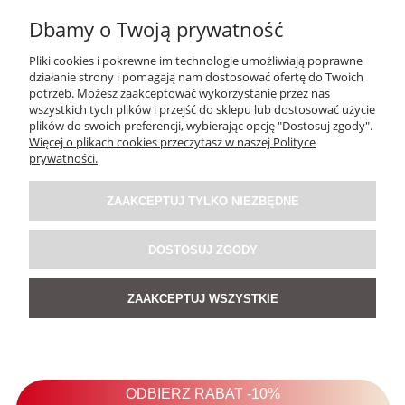
Dbamy o Twoją prywatność
Pliki cookies i pokrewne im technologie umożliwiają poprawne
działanie strony i pomagają nam dostosować ofertę do Twoich
potrzeb. Możesz zaakceptować wykorzystanie przez nas
wszystkich tych plików i przejść do sklepu lub dostosować użycie
plików do swoich preferencji, wybierając opcję "Dostosuj zgody".
Więcej o plikach cookies przeczytasz w naszej Polityce
Sukienka Hav En Brązowa
prywatności.
ZAAKCEPTUJ TYLKO NIEZBĘDNE
189,00 zł
DOSTOSUJ ZGODY
DO KOSZYKA
ZAAKCEPTUJ WSZYSTKIE
NOWOŚĆ