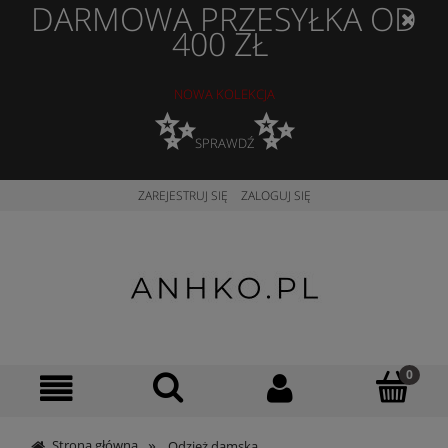
DARMOWA PRZESYŁKA OD
400 ZŁ
NOWA KOLEKCJA
✨
✨
SPRAWDŹ
ZAREJESTRUJ SIĘ
ZALOGUJ SIĘ
»
Strona główna
Odzież damska