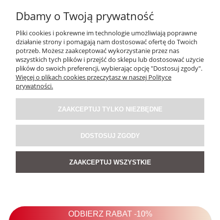
Dbamy o Twoją prywatność
Pliki cookies i pokrewne im technologie umożliwiają poprawne
działanie strony i pomagają nam dostosować ofertę do Twoich
potrzeb. Możesz zaakceptować wykorzystanie przez nas
wszystkich tych plików i przejść do sklepu lub dostosować użycie
plików do swoich preferencji, wybierając opcję "Dostosuj zgody".
Więcej o plikach cookies przeczytasz w naszej Polityce
prywatności.
Spódnica Lniana Bloss Brązowa
ZAAKCEPTUJ TYLKO NIEZBĘDNE
5.0
209,00 zł
DOSTOSUJ ZGODY
ZAAKCEPTUJ WSZYSTKIE
DO KOSZYKA