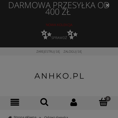
DARMOWA PRZESYŁKA OD
400 ZŁ
NOWA KOLEKCJA
✨
✨
SPRAWDŹ
ZAREJESTRUJ SIĘ
ZALOGUJ SIĘ
»
Strona główna
Odzież damska