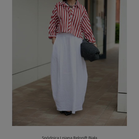
Spódnica Lniana Relonift Biała