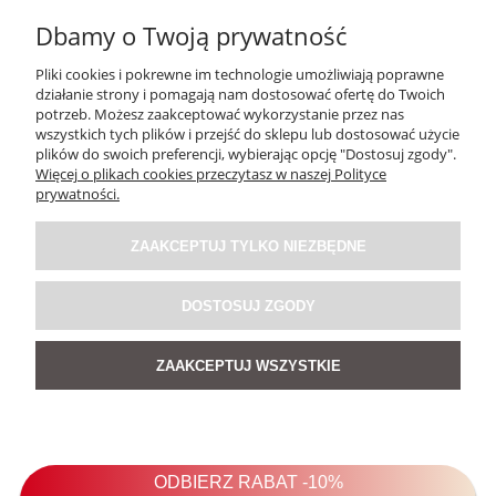
Dbamy o Twoją prywatność
Pliki cookies i pokrewne im technologie umożliwiają poprawne
działanie strony i pomagają nam dostosować ofertę do Twoich
potrzeb. Możesz zaakceptować wykorzystanie przez nas
wszystkich tych plików i przejść do sklepu lub dostosować użycie
plików do swoich preferencji, wybierając opcję "Dostosuj zgody".
Więcej o plikach cookies przeczytasz w naszej Polityce
Pierścionek Futuristic w Kolorze Srebrnym
prywatności.
ZAAKCEPTUJ TYLKO NIEZBĘDNE
119,00 zł
DOSTOSUJ ZGODY
DO KOSZYKA
ZAAKCEPTUJ WSZYSTKIE