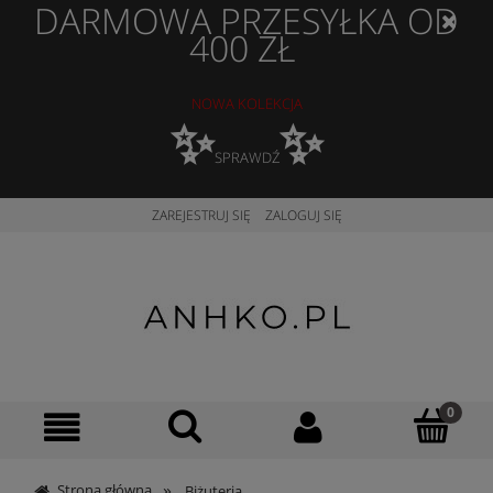
DARMOWA PRZESYŁKA OD
400 ZŁ
NOWA KOLEKCJA
✨
✨
SPRAWDŹ
ZAREJESTRUJ SIĘ
ZALOGUJ SIĘ
»
Strona główna
Biżuteria