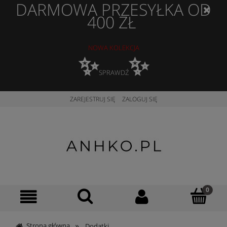
DARMOWA PRZESYŁKA OD
400 ZŁ
NOWA KOLEKCJA
✨
✨
SPRAWDŹ
ZAREJESTRUJ SIĘ
ZALOGUJ SIĘ
»
Strona główna
Dodatki