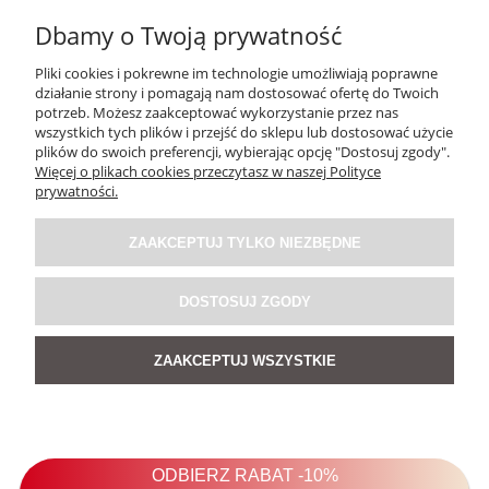
Dbamy o Twoją prywatność
Pliki cookies i pokrewne im technologie umożliwiają poprawne
działanie strony i pomagają nam dostosować ofertę do Twoich
potrzeb. Możesz zaakceptować wykorzystanie przez nas
wszystkich tych plików i przejść do sklepu lub dostosować użycie
plików do swoich preferencji, wybierając opcję "Dostosuj zgody".
Więcej o plikach cookies przeczytasz w naszej Polityce
Pasek Lock & Luxe Brązowy
prywatności.
ZAAKCEPTUJ TYLKO NIEZBĘDNE
199,00 zł
DOSTOSUJ ZGODY
DO KOSZYKA
ZAAKCEPTUJ WSZYSTKIE