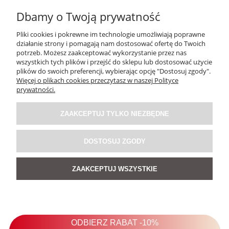
Dbamy o Twoją prywatność
Pliki cookies i pokrewne im technologie umożliwiają poprawne
działanie strony i pomagają nam dostosować ofertę do Twoich
potrzeb. Możesz zaakceptować wykorzystanie przez nas
wszystkich tych plików i przejść do sklepu lub dostosować użycie
plików do swoich preferencji, wybierając opcję "Dostosuj zgody".
Więcej o plikach cookies przeczytasz w naszej Polityce
Naszyjnik Rumina w Kolorze Srebrno-Złotym
prywatności.
ZAAKCEPTUJ TYLKO NIEZBĘDNE
109,00 zł
DOSTOSUJ ZGODY
DO KOSZYKA
ZAAKCEPTUJ WSZYSTKIE