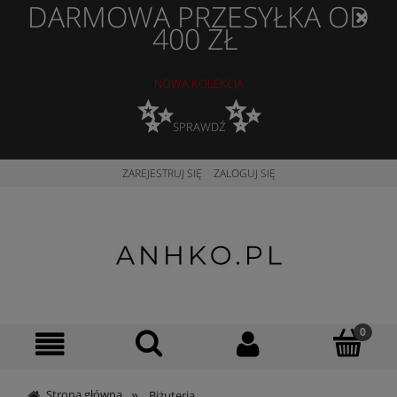
DARMOWA PRZESYŁKA OD
400 ZŁ
NOWA KOLEKCJA
✨
✨
SPRAWDŹ
ZAREJESTRUJ SIĘ
ZALOGUJ SIĘ
»
Strona główna
Biżuteria