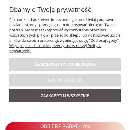
Dbamy o Twoją prywatność
Pliki cookies i pokrewne im technologie umożliwiają poprawne
działanie strony i pomagają nam dostosować ofertę do Twoich
potrzeb. Możesz zaakceptować wykorzystanie przez nas
wszystkich tych plików i przejść do sklepu lub dostosować użycie
plików do swoich preferencji, wybierając opcję "Dostosuj zgody".
Więcej o plikach cookies przeczytasz w naszej Polityce
Sweter Tricolour Biały
prywatności.
5.0
ZAAKCEPTUJ TYLKO NIEZBĘDNE
379,00 zł
DOSTOSUJ ZGODY
DO KOSZYKA
ZAAKCEPTUJ WSZYSTKIE