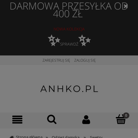
DARMOWA PRZESYŁKA OD
400 ZŁ
NOWA KOLEKCJA
✨
✨
SPRAWDŹ
ZAREJESTRUJ SIĘ
ZALOGUJ SIĘ
»
»
Strona główna
Odzież damska
Swetry