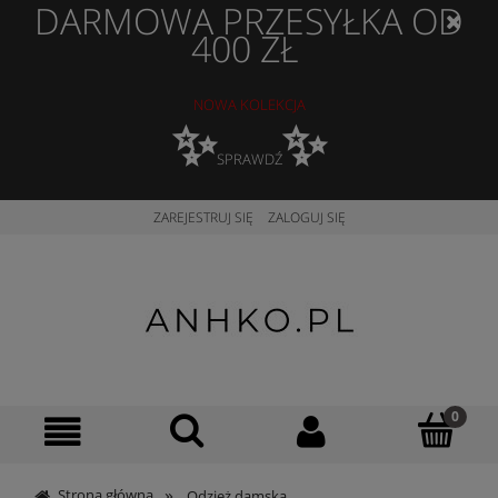
DARMOWA PRZESYŁKA OD
400 ZŁ
NOWA KOLEKCJA
✨
✨
SPRAWDŹ
ZAREJESTRUJ SIĘ
ZALOGUJ SIĘ
»
Strona główna
Odzież damska