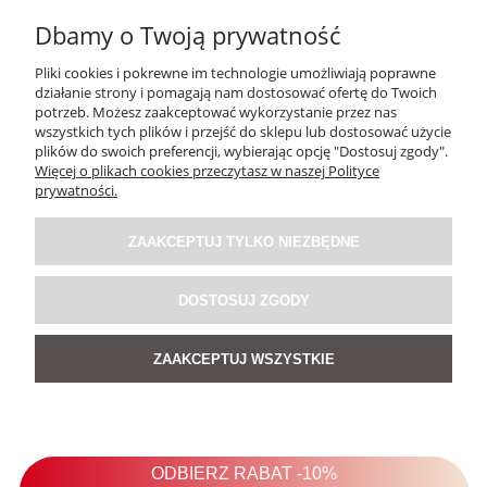
Dbamy o Twoją prywatność
Pliki cookies i pokrewne im technologie umożliwiają poprawne
działanie strony i pomagają nam dostosować ofertę do Twoich
potrzeb. Możesz zaakceptować wykorzystanie przez nas
wszystkich tych plików i przejść do sklepu lub dostosować użycie
plików do swoich preferencji, wybierając opcję "Dostosuj zgody".
Więcej o plikach cookies przeczytasz w naszej Polityce
Koszula Lniana Selona Biała
prywatności.
ZAAKCEPTUJ TYLKO NIEZBĘDNE
179,00 zł
DOSTOSUJ ZGODY
DO KOSZYKA
ZAAKCEPTUJ WSZYSTKIE