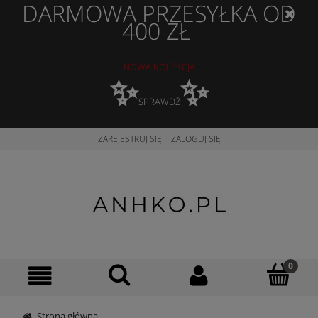
DARMOWA PRZESYŁKA OD
400 ZŁ
NOWA KOLEKCJA
✨
✨
SPRAWDŹ
ZAREJESTRUJ SIĘ
ZALOGUJ SIĘ
Strona główna