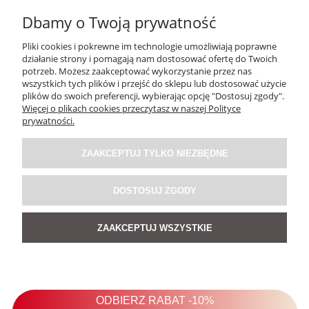
Dbamy o Twoją prywatność
Pliki cookies i pokrewne im technologie umożliwiają poprawne
działanie strony i pomagają nam dostosować ofertę do Twoich
potrzeb. Możesz zaakceptować wykorzystanie przez nas
wszystkich tych plików i przejść do sklepu lub dostosować użycie
plików do swoich preferencji, wybierając opcję "Dostosuj zgody".
Więcej o plikach cookies przeczytasz w naszej Polityce
Sukienka Zeb Ra Czarno-Biała
prywatności.
ZAAKCEPTUJ TYLKO NIEZBĘDNE
159,00 zł
DOSTOSUJ ZGODY
DO KOSZYKA
ZAAKCEPTUJ WSZYSTKIE
NOWOŚĆ