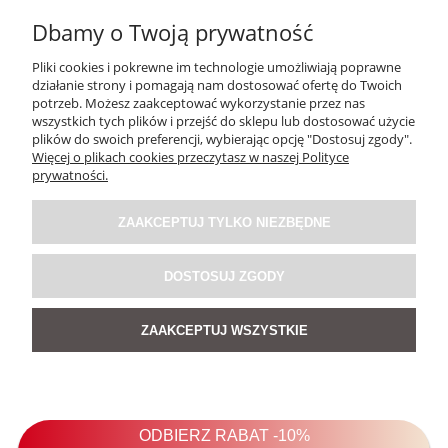
Dbamy o Twoją prywatność
Pliki cookies i pokrewne im technologie umożliwiają poprawne
działanie strony i pomagają nam dostosować ofertę do Twoich
potrzeb. Możesz zaakceptować wykorzystanie przez nas
wszystkich tych plików i przejść do sklepu lub dostosować użycie
plików do swoich preferencji, wybierając opcję "Dostosuj zgody".
Więcej o plikach cookies przeczytasz w naszej Polityce
Sukienka Zeb Ra Czarno-Biała
prywatności.
ZAAKCEPTUJ TYLKO NIEZBĘDNE
159,00 zł
DOSTOSUJ ZGODY
DO KOSZYKA
ZAAKCEPTUJ WSZYSTKIE
NOWOŚĆ