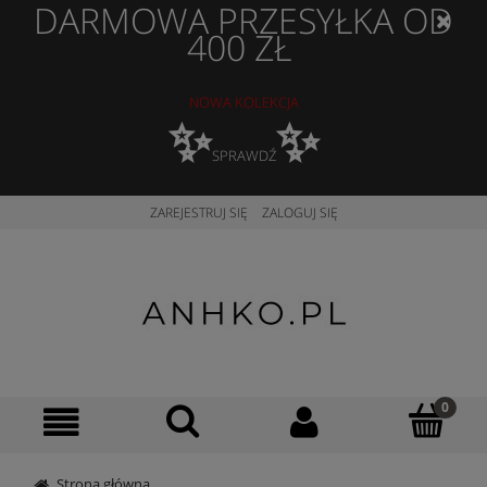
DARMOWA PRZESYŁKA OD
400 ZŁ
NOWA KOLEKCJA
✨
✨
SPRAWDŹ
ZAREJESTRUJ SIĘ
ZALOGUJ SIĘ
Strona główna